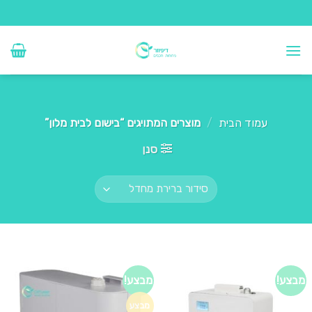
Ski
t
conten
עמוד הבית
/
מוצרים המתויגים “בישום לבית מלון”
סנן
מבצע!
מבצע!
מבצע