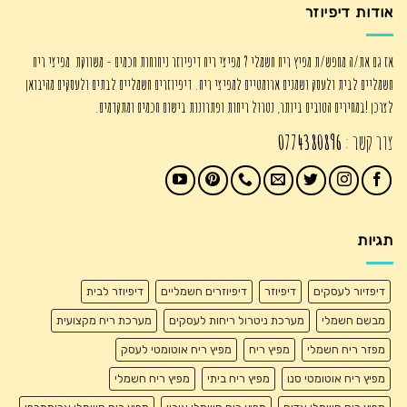
אודות דיפיוזר
אז גם את/ה מחפש/ת מפיץ ריח חשמלי ? מפיצי ריח דיפיוזר ניחוחות חכמים - משווקת מפיצי ריח
חשמליים לבית ולעסק ושמנים ארומטיים למפיצי ריח. דיפיוזרים חשמליים לבתים ולעסקים מהיבואן
לצרכן !במחירים הטובים ביותר, נטרול ריחות ופתרונות בישום חכמים ומתקדמים.
צור קשר :
0774380896
תגיות
דיפזיור לעסקים
דיפיוזר
דיפיוזרים חשמליים
דיפיוזר לבית
מבשם חשמלי
מערכת ניטרול ריחות לעסקים
מערכת ריח מקצועית
מפזר ריח חשמלי
מפיץ ריח
מפיץ ריח אוטומטי לעסק
מפיץ ריח אוטומטי סנו
מפיץ ריח ביתי
מפיץ ריח חשמלי