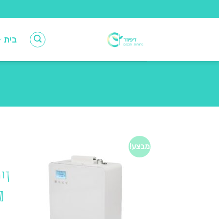
Ski
t
conten
בית
מבצע!
דיפ
מ