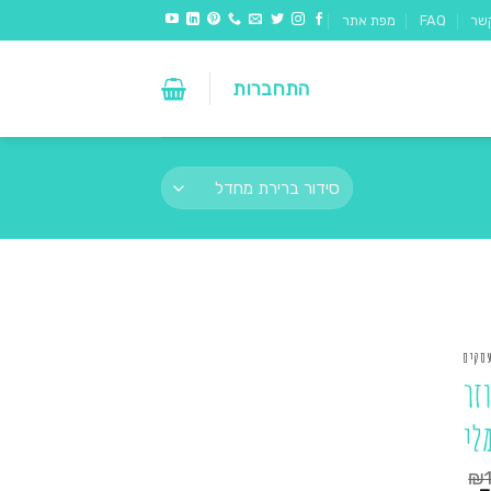
שר
FAQ
מפת אתר
התחברות
עסקים
זר
לי
₪