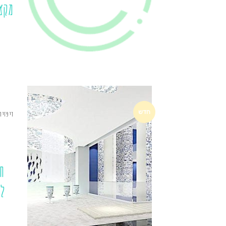
מקצ
חדש
דיפזיו
ח
ל