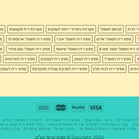
זר לבית
מבשם חשמלי
מערכת ניטרול ריחות לעסקים
מערכת ריח מקצועית
מפ
י
מפיץ ריח חשמלי אדים
מפיץ ריח חשמלי איביי
מפיץ ריח חשמלי ארומתרפי
מפ
ץ ריח חשמלי סופר פארם
מפיץ ריח חשמלי שיאומי
מפיץ ריח חשמלי שמן מחיר
מפ
י
מפיץ ריח למשרד
מפיץ ריח לעסק
מפיץ ריח לעסקים
מפיץ ריח לשירותים
רתיים
מפיצי ריח לבתי מלון
מפיצי ריח לסביבת עבודה מתקדמת
מפיצי ריח לעסקי
יח חשמליים – בלוג
מפת אתר
מפיצי ריח חשמליים – דיפיוזר ניחוחות חכמים
בית
קבל הצעת מחיר למסלול שירות משתלם עכשיו – כולל מפיץ ריח ושמן ובישו
סטייל מאסטר רהיטים וכסאות בר
טורבו טרוול
מלונות וצימרים
מלון בוטיק
Copyright 2026 ©
טורבו טרוול בע"מ