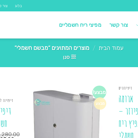
בלוג
צור ק
צור קשר
מפיצי ריח חשמליים
עמוד הבית
/
מוצרים המתויגים “מבשם חשמלי”
סנן
דיפיוזרים
מבצע!
ארומה
דיפזיור ל
מבצע
יוזר –
דיפיו
פיץ ריח
חשמ
חשמלי
1,280.00