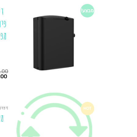
די
מבצע!
מפי
.00
המחיר
.00
הנוכחי
הוא:
₪475.00.
₪335.00.
דיפזיו
HOT
מע