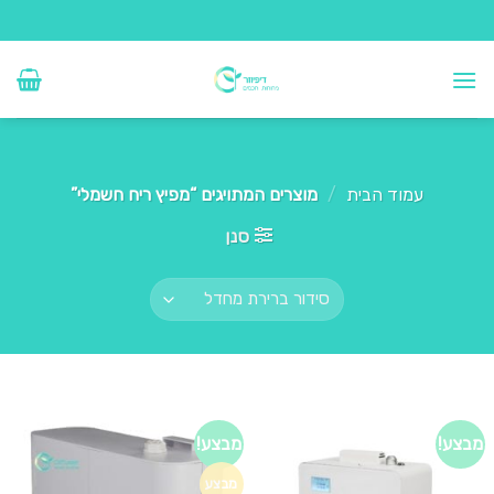
Ski
t
conten
עמוד הבית
/
מוצרים המתויגים “מפיץ ריח חשמלי”
סנן
מבצע!
מבצע!
מבצע