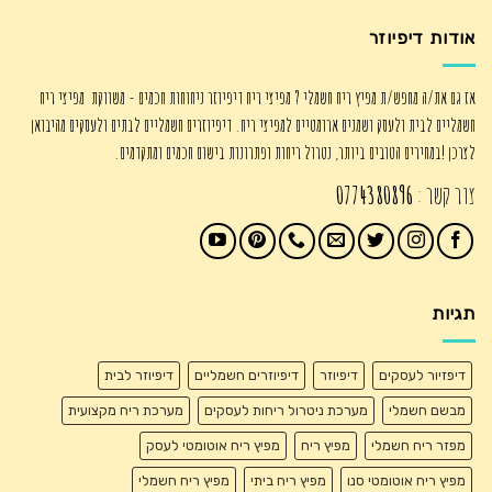
אודות דיפיוזר
אז גם את/ה מחפש/ת מפיץ ריח חשמלי ? מפיצי ריח דיפיוזר ניחוחות חכמים - משווקת מפיצי ריח
חשמליים לבית ולעסק ושמנים ארומטיים למפיצי ריח. דיפיוזרים חשמליים לבתים ולעסקים מהיבואן
לצרכן !במחירים הטובים ביותר, נטרול ריחות ופתרונות בישום חכמים ומתקדמים.
צור קשר :
0774380896
תגיות
דיפזיור לעסקים
דיפיוזר
דיפיוזרים חשמליים
דיפיוזר לבית
מבשם חשמלי
מערכת ניטרול ריחות לעסקים
מערכת ריח מקצועית
מפזר ריח חשמלי
מפיץ ריח
מפיץ ריח אוטומטי לעסק
מפיץ ריח אוטומטי סנו
מפיץ ריח ביתי
מפיץ ריח חשמלי