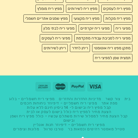
מפיץ ריח לעסקים
מפיץ ריח לשירותים
מפיץ ריח מומלץ
מפיץ ריח מקלות
מפיץ ריח מקצועי
מפיץ שמנים אתריים חשמלי
מפיצי ריח
מפיצי ריח יוקרתיים
מפיצי ריח לבתי מלון
מפיצי ריח לסביבת עבודה מתקדמת
מפיצי ריח לעסקים
מתקן מפיץ ריח אוטומטי
ריחן לחדר
ריחן לשירותים
תמצית שמן למפיצי ריח
בית
צור קשר
מדיניות החזרות והחזרים
מפיצי ריח חשמליים – בלוג
מפת אתר
מפיצי ריח חשמליים – דיפיוזר ניחוחות חכמים
קבל מפיץ ריח ובישום ל- 14 ניסיון חינם ללא עלות
הצעת מחיר למפיץ ריח כולל בישום לעסק או לבית
קבל הצעת מחיר למסלול שירות משתלם עכשיו – כולל מפיץ ריח ושמן
ובישום
מפיצי ריח חשמליים – דיפיוזר חנות אונליין
סטייל מאסטר רהיטים וכסאות בר
טורבו טרוול
מלונות וצימרים
מלון בוטיק