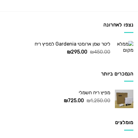
נצפו לאחרונה
ליטר שמן ארומטי Gardenia למפיץ ריח
המחיר
המחיר
₪
295.00
₪
450.00
המקורי
הנוכחי
היה:
הוא:
₪295.00.
₪450.00.
הנמכרים ביותר
מפיץ ריח חשמלי
המחיר
המחיר
₪
725.00
₪
1,250.00
המקורי
הנוכחי
היה:
הוא:
₪725.00.
₪1,250.00.
מומלצים