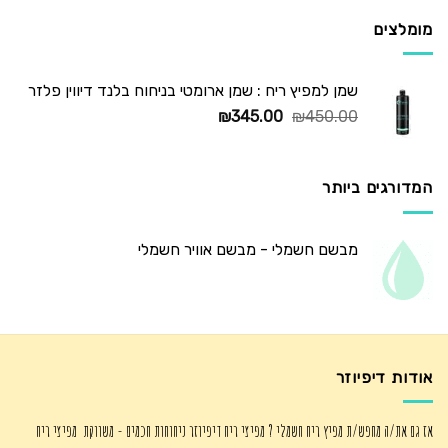
₪725.00.
₪1,250.00.
מומלצים
שמן למפיץ ריח : שמן ארומטי בניחוח בלנד דיווין פלזר
המחיר
המחיר
₪
345.00
₪
450.00
המקורי
הנוכחי
היה:
הוא:
₪345.00.
₪450.00.
המדורגים ביותר
מבשם חשמלי - מבשם אוויר חשמלי
אודות דיפיוזר
אז גם את/ה מחפש/ת מפיץ ריח חשמלי ? מפיצי ריח דיפיוזר ניחוחות חכמים - משווקת מפיצי ריח