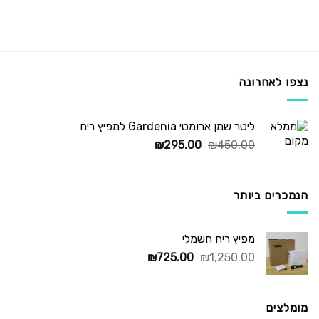
נצפו לאחרונה
ליטר שמן ארומטי Gardenia למפיץ ריח
המחיר
המחיר
₪
295.00
₪
450.00
המקורי
הנוכחי
היה:
הוא:
₪295.00.
₪450.00.
הנמכרים ביותר
מפיץ ריח חשמלי
המחיר
המחיר
₪
725.00
₪
1,250.00
המקורי
הנוכחי
היה:
הוא:
₪725.00.
₪1,250.00.
מומלצים