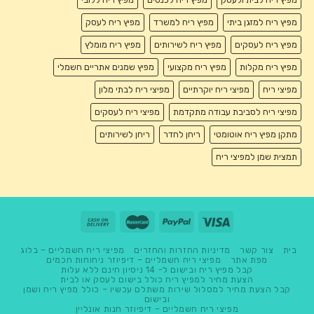
מפיץ ריח למזגן ביתי
מפיץ ריח למשרד
מפיץ ריח לעסק
מפיץ ריח לעסקים
מפיץ ריח לשירותים
מפיץ ריח מומלץ
מפיץ ריח מקלות
מפיץ ריח מקצועי
מפיץ שמנים אתריים חשמלי
מפיצי ריח
מפיצי ריח יוקרתיים
מפיצי ריח לבתי מלון
מפיצי ריח לסביבת עבודה מתקדמת
מפיצי ריח לעסקים
מתקן מפיץ ריח אוטומטי
ריחן לחדר
ריחן לשירותים
תמצית שמן למפיצי ריח
בית
צור קשר
מדיניות החזרות והחזרים
מפיצי ריח חשמליים – בלוג
מפת אתר
מפיצי ריח חשמליים – דיפיוזר ניחוחות חכמים
קבל מפיץ ריח ובישום ל- 14 ניסיון חינם ללא עלות
הצעת מחיר למפיץ ריח כולל בישום לעסק או לבית
קבל הצעת מחיר למסלול שירות משתלם עכשיו – כולל מפיץ ריח ושמן
ובישום
מפיצי ריח חשמליים – דיפיוזר חנות אונליין