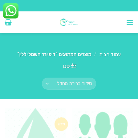
Ski
t
conten
עמוד הבית
/
מוצרים המתויגים “דיפיוזר חשמלי ללין”
סנן
חדש