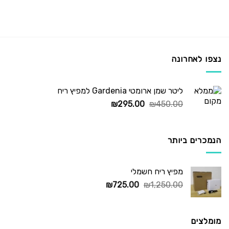
נצפו לאחרונה
ליטר שמן ארומטי Gardenia למפיץ ריח
המחיר
המחיר
₪
295.00
₪
450.00
המקורי
הנוכחי
היה:
הוא:
₪295.00.
₪450.00.
הנמכרים ביותר
מפיץ ריח חשמלי
המחיר
המחיר
₪
725.00
₪
1,250.00
המקורי
הנוכחי
היה:
הוא:
₪725.00.
₪1,250.00.
מומלצים