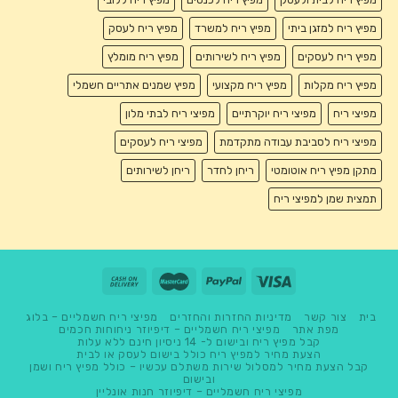
מפיץ ריח למזגן ביתי
מפיץ ריח למשרד
מפיץ ריח לעסק
מפיץ ריח לעסקים
מפיץ ריח לשירותים
מפיץ ריח מומלץ
מפיץ ריח מקלות
מפיץ ריח מקצועי
מפיץ שמנים אתריים חשמלי
מפיצי ריח
מפיצי ריח יוקרתיים
מפיצי ריח לבתי מלון
מפיצי ריח לסביבת עבודה מתקדמת
מפיצי ריח לעסקים
מתקן מפיץ ריח אוטומטי
ריחן לחדר
ריחן לשירותים
תמצית שמן למפיצי ריח
בית
צור קשר
מדיניות החזרות והחזרים
מפיצי ריח חשמליים – בלוג
מפת אתר
מפיצי ריח חשמליים – דיפיוזר ניחוחות חכמים
קבל מפיץ ריח ובישום ל- 14 ניסיון חינם ללא עלות
הצעת מחיר למפיץ ריח כולל בישום לעסק או לבית
קבל הצעת מחיר למסלול שירות משתלם עכשיו – כולל מפיץ ריח ושמן
ובישום
מפיצי ריח חשמליים – דיפיוזר חנות אונליין