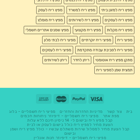
מפיץ ריח למזגן ביתי
מפיץ ריח למשרד
מפיץ ריח לעסק
מפיץ ריח לעסקים
מפיץ ריח לשירותים
מפיץ ריח מומלץ
מפיץ ריח מקלות
מפיץ ריח מקצועי
מפיץ שמנים אתריים חשמלי
מפיצי ריח
מפיצי ריח יוקרתיים
מפיצי ריח לבתי מלון
מפיצי ריח לסביבת עבודה מתקדמת
מפיצי ריח לעסקים
מתקן מפיץ ריח אוטומטי
ריחן לחדר
ריחן לשירותים
תמצית שמן למפיצי ריח
בית
צור קשר
מדיניות החזרות והחזרים
מפיצי ריח חשמליים – בלוג
מפת אתר
מפיצי ריח חשמליים – דיפיוזר ניחוחות חכמים
קבל מפיץ ריח ובישום ל- 14 ניסיון חינם ללא עלות
הצעת מחיר למפיץ ריח כולל בישום לעסק או לבית
קבל הצעת מחיר למסלול שירות משתלם עכשיו – כולל מפיץ ריח ושמן
ובישום
מפיצי ריח חשמליים – דיפיוזר חנות אונליין