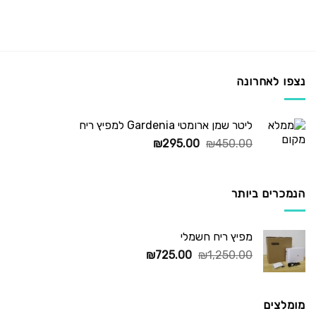
נצפו לאחרונה
ליטר שמן ארומטי Gardenia למפיץ ריח
המחיר
המחיר
₪
295.00
₪
450.00
המקורי
הנוכחי
היה:
הוא:
₪295.00.
₪450.00.
הנמכרים ביותר
מפיץ ריח חשמלי
המחיר
המחיר
₪
725.00
₪
1,250.00
המקורי
הנוכחי
היה:
הוא:
₪725.00.
₪1,250.00.
מומלצים