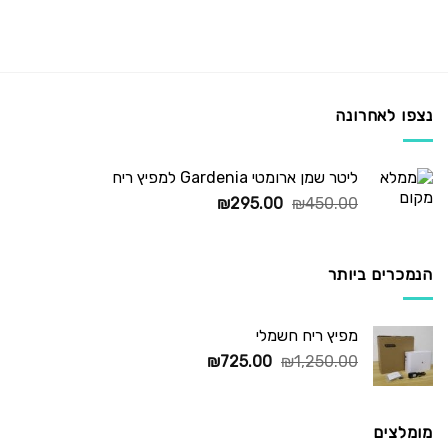
נצפו לאחרונה
ליטר שמן ארומטי Gardenia למפיץ ריח
המחיר
המחיר
₪
295.00
₪
450.00
המקורי
הנוכחי
היה:
הוא:
₪295.00.
₪450.00.
הנמכרים ביותר
מפיץ ריח חשמלי
המחיר
המחיר
₪
725.00
₪
1,250.00
המקורי
הנוכחי
היה:
הוא:
₪725.00.
₪1,250.00.
מומלצים