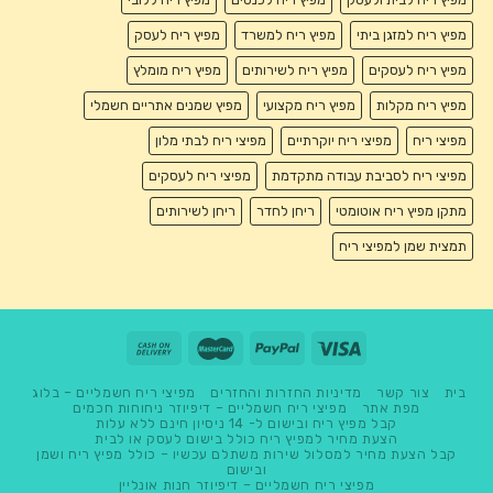
מפיץ ריח למזגן ביתי
מפיץ ריח למשרד
מפיץ ריח לעסק
מפיץ ריח לעסקים
מפיץ ריח לשירותים
מפיץ ריח מומלץ
מפיץ ריח מקלות
מפיץ ריח מקצועי
מפיץ שמנים אתריים חשמלי
מפיצי ריח
מפיצי ריח יוקרתיים
מפיצי ריח לבתי מלון
מפיצי ריח לסביבת עבודה מתקדמת
מפיצי ריח לעסקים
מתקן מפיץ ריח אוטומטי
ריחן לחדר
ריחן לשירותים
תמצית שמן למפיצי ריח
בית
צור קשר
מדיניות החזרות והחזרים
מפיצי ריח חשמליים – בלוג
מפת אתר
מפיצי ריח חשמליים – דיפיוזר ניחוחות חכמים
קבל מפיץ ריח ובישום ל- 14 ניסיון חינם ללא עלות
הצעת מחיר למפיץ ריח כולל בישום לעסק או לבית
קבל הצעת מחיר למסלול שירות משתלם עכשיו – כולל מפיץ ריח ושמן
ובישום
מפיצי ריח חשמליים – דיפיוזר חנות אונליין