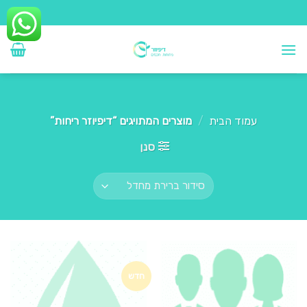
Ski
t
conten
עמוד הבית
/
מוצרים המתויגים “דיפיוזר ריחות”
סנן
חדש