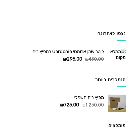
נצפו לאחרונה
ליטר שמן ארומטי Gardenia למפיץ ריח
המחיר
המחיר
₪
295.00
₪
450.00
המקורי
הנוכחי
היה:
הוא:
₪295.00.
₪450.00.
הנמכרים ביותר
מפיץ ריח חשמלי
המחיר
המחיר
₪
725.00
₪
1,250.00
המקורי
הנוכחי
היה:
הוא:
₪725.00.
₪1,250.00.
מומלצים