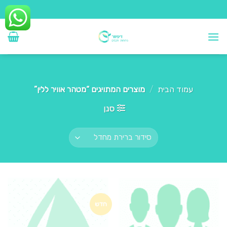
Ski
t
conten
עמוד הבית
/
מוצרים המתויגים “מטהר אוויר ללין”
סנן
חדש