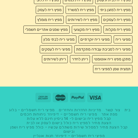
מפיץ ריח למזגן ביתי
מפיץ ריח למשרד
מפיץ ריח לעסק
מפיץ ריח לעסקים
מפיץ ריח לשירותים
מפיץ ריח מומלץ
מפיץ ריח מקלות
מפיץ ריח מקצועי
מפיץ שמנים אתריים חשמלי
מפיצי ריח
מפיצי ריח יוקרתיים
מפיצי ריח לבתי מלון
מפיצי ריח לסביבת עבודה מתקדמת
מפיצי ריח לעסקים
מתקן מפיץ ריח אוטומטי
ריחן לחדר
ריחן לשירותים
תמצית שמן למפיצי ריח
בית
צור קשר
מדיניות החזרות והחזרים
מפיצי ריח חשמליים – בלוג
מפת אתר
מפיצי ריח חשמליים – דיפיוזר ניחוחות חכמים
קבל מפיץ ריח ובישום ל- 14 ניסיון חינם ללא עלות
הצעת מחיר למפיץ ריח כולל בישום לעסק או לבית
קבל הצעת מחיר למסלול שירות משתלם עכשיו – כולל מפיץ ריח ושמן
ובישום
מפיצי ריח חשמליים – דיפיוזר חנות אונליין