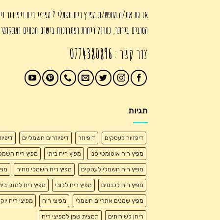
אז גם את/ה מחפש/ת מפיץ ריח חשמלי ? מפיצי ריח דיפיוזר ני
הטובים ביותר, נטרול ריחות ופתרונות בישום חכמים ומתקדמי
צור קשר :
0774380896
תגיות
דיפזיור לעסקים
דיפיוזר
דיפיוזרים חשמליים
דיפיו
מפיץ ריח אוטומטי סנו
מפיץ ריח ביתי
מפיץ ריח חשמל
מפיץ ריח חשמלי לעסקים
מפיץ ריח חשמלי מחיר
מפי
מפיץ ריח לכנסים
מפיץ ריח ללובי
מפיץ ריח למזגן בית
מפיץ שמנים אתריים חשמלי
מפיצי ריח
מפיצי ריח יוק
ריחן לשירותים
תמצית שמן למפיצי ריח