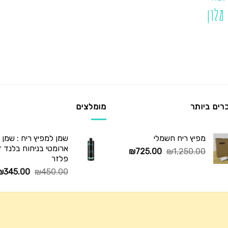
מלון
רים ביותר
מומלצים
מפיץ ריח חשמלי
שמן למפיץ ריח : שמן
ארומטי בניחוח בלנד דיו
המחיר
המחיר
₪
725.00
₪
1,250.00
פלזר
המקורי
הנוכחי
המחיר
₪
345.00
₪
450.00
היה:
הוא:
המקורי
₪725.00.
₪1,250.00.
היה:
₪450.00.