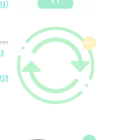
למש
דיפזיו
HOT
מע
מקצ