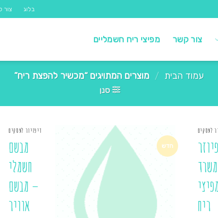
בלוג
צור ק
צור קשר
מפיצי ריח חשמליים
עמוד הבית
/
מוצרים המתויגים “מכשיר להפצת ריח”
סנן
ר לעסקים
דיפזיור לעסקים
יוזר
מבשם
חדש
משרד
חשמלי
פיצי
– מבשם
ריח
אוויר