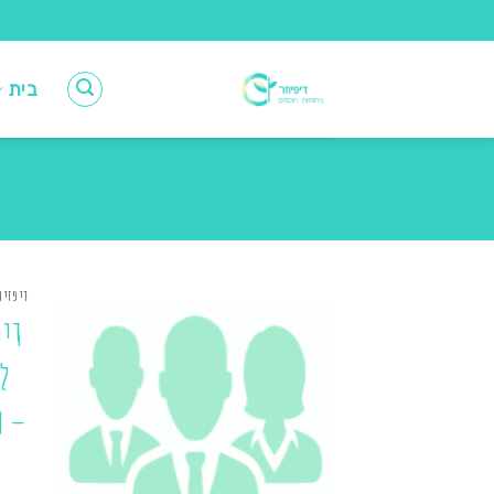
Ski
t
conten
בית
דיפזיו
דיפ
ל
– מ