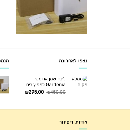
נצפו לאחרונה
הנמכ
ליטר שמן ארומטי
Gardenia למפיץ ריח
המחיר
המחיר
₪
295.00
₪
450.00
המקורי
הנוכחי
היה:
הוא:
₪295.00.
₪450.00.
אודות דיפיוזר