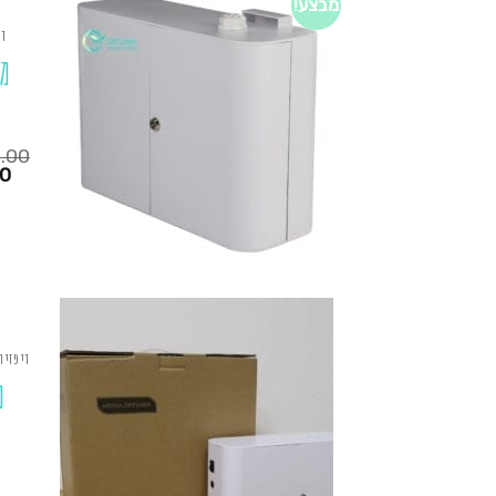
מבצע!
די
מ
0.00
המחיר
00
הנוכחי
הוא:
₪1,250.00.
₪725.00.
דיפזיו
מ