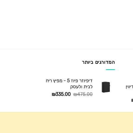
המדורגים ביותר
דיפיוזר פיוז 5 - מפיץ ריח
וין
לבית ולעסק
המחיר
המחיר
₪
335.00
₪
475.00
המחיר
המקורי
הנוכחי
הנוכחי
היה:
הוא:
הוא:
₪335.00.
₪475.00.
₪345.00.