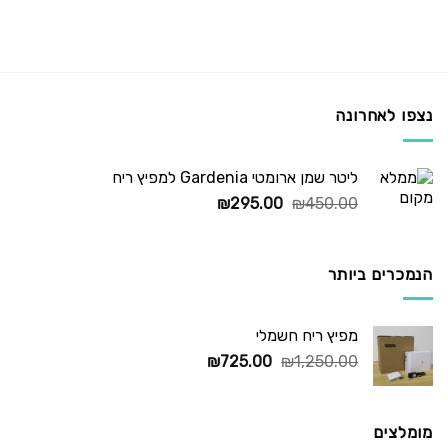
נצפו לאחרונה
ליטר שמן ארומטי Gardenia למפיץ ריח
המחיר
המחיר
₪
295.00
₪
450.00
המקורי
הנוכחי
היה:
הוא:
₪295.00.
₪450.00.
הנמכרים ביותר
מפיץ ריח חשמלי
המחיר
המחיר
₪
725.00
₪
1,250.00
המקורי
הנוכחי
היה:
הוא:
₪725.00.
₪1,250.00.
מומלצים