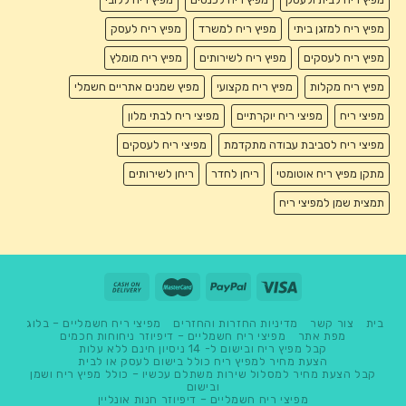
מפיץ ריח למזגן ביתי
מפיץ ריח למשרד
מפיץ ריח לעסק
מפיץ ריח לעסקים
מפיץ ריח לשירותים
מפיץ ריח מומלץ
מפיץ ריח מקלות
מפיץ ריח מקצועי
מפיץ שמנים אתריים חשמלי
מפיצי ריח
מפיצי ריח יוקרתיים
מפיצי ריח לבתי מלון
מפיצי ריח לסביבת עבודה מתקדמת
מפיצי ריח לעסקים
מתקן מפיץ ריח אוטומטי
ריחן לחדר
ריחן לשירותים
תמצית שמן למפיצי ריח
בית
צור קשר
מדיניות החזרות והחזרים
מפיצי ריח חשמליים – בלוג
מפת אתר
מפיצי ריח חשמליים – דיפיוזר ניחוחות חכמים
קבל מפיץ ריח ובישום ל- 14 ניסיון חינם ללא עלות
הצעת מחיר למפיץ ריח כולל בישום לעסק או לבית
קבל הצעת מחיר למסלול שירות משתלם עכשיו – כולל מפיץ ריח ושמן
ובישום
מפיצי ריח חשמליים – דיפיוזר חנות אונליין