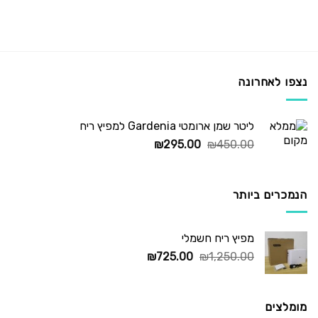
נצפו לאחרונה
ליטר שמן ארומטי Gardenia למפיץ ריח
המחיר
המחיר
₪
295.00
₪
450.00
המקורי
הנוכחי
היה:
הוא:
₪295.00.
₪450.00.
הנמכרים ביותר
מפיץ ריח חשמלי
המחיר
המחיר
₪
725.00
₪
1,250.00
המקורי
הנוכחי
היה:
הוא:
₪725.00.
₪1,250.00.
מומלצים