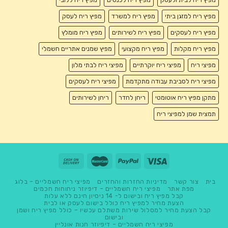
מפיץ ריח למזגן ביתי
מפיץ ריח למשרד
מפיץ ריח לעסק
מפיץ ריח לעסקים
מפיץ ריח לשירותים
מפיץ ריח מומלץ
מפיץ ריח מקלות
מפיץ ריח מקצועי
מפיץ שמנים אתריים חשמלי
מפיצי ריח
מפיצי ריח יוקרתיים
מפיצי ריח לבתי מלון
מפיצי ריח לסביבת עבודה מתקדמת
מפיצי ריח לעסקים
מתקן מפיץ ריח אוטומטי
ריחן לחדר
ריחן לשירותים
תמצית שמן למפיצי ריח
בית
צור קשר
מדיניות החזרות והחזרים
מפיצי ריח חשמליים – בלוג
מפת אתר
מפיצי ריח חשמליים – דיפיוזר ניחוחות חכמים
קבל מפיץ ריח ובישום ל- 14 ניסיון חינם ללא עלות
הצעת מחיר למפיץ ריח כולל בישום לעסק או לבית
קבל הצעת מחיר למסלול שירות משתלם עכשיו – כולל מפיץ ריח ושמן
ובישום
מפיצי ריח חשמליים – דיפיוזר חנות אונליין