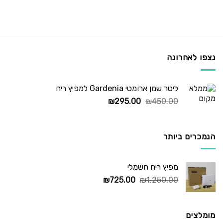
נצפו לאחרונה
ליטר שמן ארומטי Gardenia למפיץ ריח
המחיר
המחיר
₪
295.00
₪
450.00
המקורי
הנוכחי
היה:
הוא:
₪295.00.
₪450.00.
הנמכרים ביותר
מפיץ ריח חשמלי
המחיר
המחיר
₪
725.00
₪
1,250.00
המקורי
הנוכחי
היה:
הוא:
₪725.00.
₪1,250.00.
מומלצים