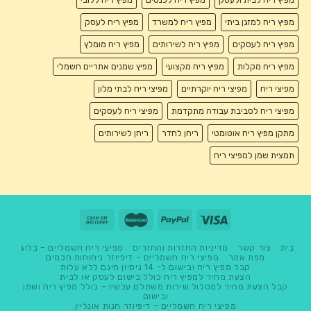
מפיץ ריח למזגן ביתי
מפיץ ריח למשרד
מפיץ ריח לעסק
מפיץ ריח לעסקים
מפיץ ריח לשירותים
מפיץ ריח מומלץ
מפיץ ריח מקלות
מפיץ ריח מקצועי
מפיץ שמנים אתריים חשמלי
מפיצי ריח
מפיצי ריח יוקרתיים
מפיצי ריח לבתי מלון
מפיצי ריח לסביבת עבודה מתקדמת
מפיצי ריח לעסקים
מתקן מפיץ ריח אוטומטי
ריחן לחדר
ריחן לשירותים
תמצית שמן למפיצי ריח
בית
צור קשר
מדיניות החזרות והחזרים
מפיצי ריח חשמליים – בלוג
מפת אתר
מפיצי ריח חשמליים – דיפיוזר ניחוחות חכמים
קבל מפיץ ריח ובישום ל- 14 ניסיון חינם ללא עלות
הצעת מחיר למפיץ ריח כולל בישום לעסק או לבית
קבל הצעת מחיר למסלול שירות משתלם עכשיו – כולל מפיץ ריח ושמן
ובישום
מפיצי ריח חשמליים – דיפיוזר חנות אונליין