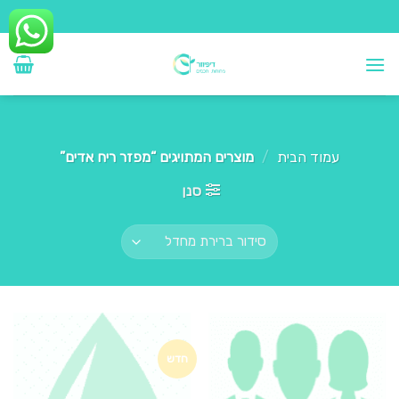
Ski
t
conten
עמוד הבית
/
מוצרים המתויגים “מפזר ריח אדים”
סנן
חדש