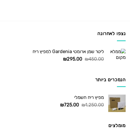
נצפו לאחרונה
ליטר שמן ארומטי Gardenia למפיץ ריח
המחיר
המחיר
₪
295.00
₪
450.00
המקורי
הנוכחי
היה:
הוא:
₪295.00.
₪450.00.
הנמכרים ביותר
מפיץ ריח חשמלי
המחיר
המחיר
₪
725.00
₪
1,250.00
המקורי
הנוכחי
היה:
הוא:
₪725.00.
₪1,250.00.
מומלצים