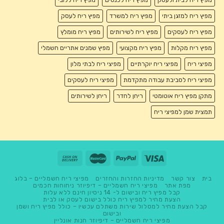
מפיץ ריח למזגן ביתי
מפיץ ריח למשרד
מפיץ ריח לעסק
מפיץ ריח לעסקים
מפיץ ריח לשירותים
מפיץ ריח מומלץ
מפיץ ריח מקלות
מפיץ ריח מקצועי
מפיץ שמנים אתריים חשמלי
מפיצי ריח
מפיצי ריח יוקרתיים
מפיצי ריח לבתי מלון
מפיצי ריח לסביבת עבודה מתקדמת
מפיצי ריח לעסקים
מתקן מפיץ ריח אוטומטי
ריחן לחדר
ריחן לשירותים
תמצית שמן למפיצי ריח
בית
צור קשר
מדיניות החזרות והחזרים
מפיצי ריח חשמליים – בלוג
מפת אתר
מפיצי ריח חשמליים – דיפיוזר ניחוחות חכמים
קבל מפיץ ריח ובישום ל- 14 ניסיון חינם ללא עלות
הצעת מחיר למפיץ ריח כולל בישום לעסק או לבית
קבל הצעת מחיר למסלול שירות משתלם עכשיו – כולל מפיץ ריח ושמן
ובישום
מפיצי ריח חשמליים – דיפיוזר חנות אונליין