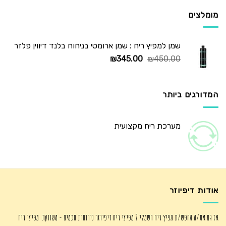
₪725.00.
₪1,250.00.
מומלצים
שמן למפיץ ריח : שמן ארומטי בניחוח בלנד דיווין פלזר
המחיר
המחיר
₪
345.00
₪
450.00
המקורי
הנוכחי
היה:
הוא:
₪345.00.
₪450.00.
המדורגים ביותר
מערכת ריח מקצועית
אודות דיפיוזר
אז גם את/ה מחפש/ת מפיץ ריח חשמלי ? מפיצי ריח דיפיוזר ניחוחות חכמים - משווקת מפיצי ריח