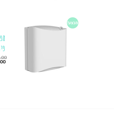
מבצע!
מפי
פיוז
.00
המחיר
.00
הנוכחי
הוא:
₪295.00.
₪235.00.