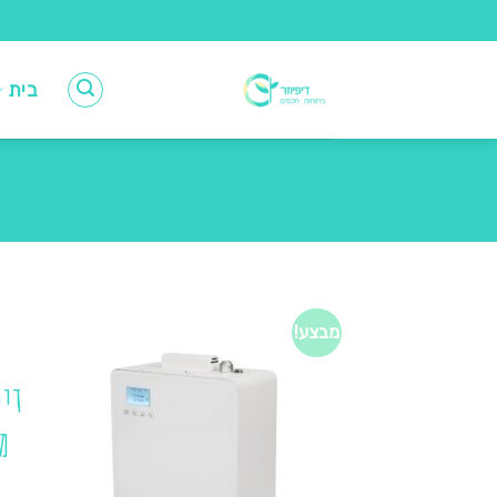
Ski
t
conten
בית
מבצע!
דיפ
מ