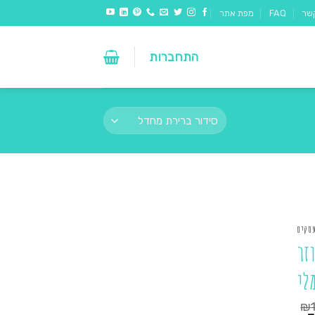
שר
FAQ
מפת אתר
התחברות
עסקים
זר
לי
₪