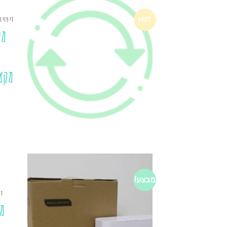
דיפזיו
HOT
מע
מקצ
מבצע!
די
מ