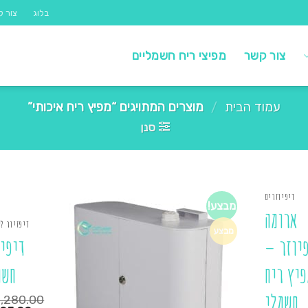
בלוג
צור ק
צור קשר
מפיצי ריח חשמליים
עמוד הבית
/
מוצרים המתויגים “מפיץ ריח איכותי”
סנן
דיפיוזרים
מבצע!
ארומה
דיפזיור ל
מבצע
יוזר –
דיפיו
פיץ ריח
חשמ
חשמלי
1,280.00