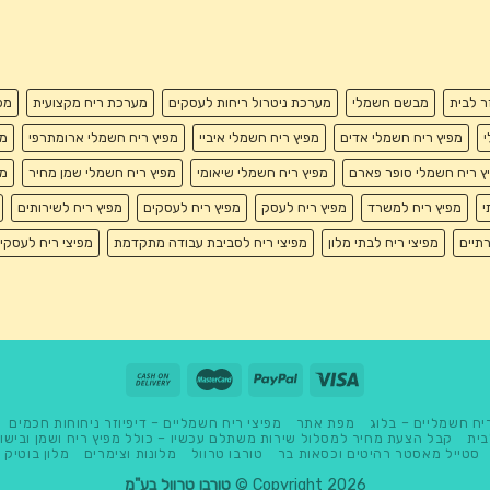
זר לבית
מבשם חשמלי
מערכת ניטרול ריחות לעסקים
מערכת ריח מקצועית
מפ
י
מפיץ ריח חשמלי אדים
מפיץ ריח חשמלי איביי
מפיץ ריח חשמלי ארומתרפי
מפ
ץ ריח חשמלי סופר פארם
מפיץ ריח חשמלי שיאומי
מפיץ ריח חשמלי שמן מחיר
מפ
י
מפיץ ריח למשרד
מפיץ ריח לעסק
מפיץ ריח לעסקים
מפיץ ריח לשירותים
רתיים
מפיצי ריח לבתי מלון
מפיצי ריח לסביבת עבודה מתקדמת
מפיצי ריח לעסקי
יח חשמליים – בלוג
מפת אתר
מפיצי ריח חשמליים – דיפיוזר ניחוחות חכמים
בית
קבל הצעת מחיר למסלול שירות משתלם עכשיו – כולל מפיץ ריח ושמן ובישו
סטייל מאסטר רהיטים וכסאות בר
טורבו טרוול
מלונות וצימרים
מלון בוטיק
Copyright 2026 ©
טורבו טרוול בע"מ