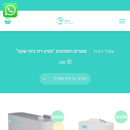
Ski
t
conten
עמוד הבית
/
מוצרים המתויגים “מפיץ ריח ביתי שקט”
סנן
מבצע!
מבצע!
מבצע