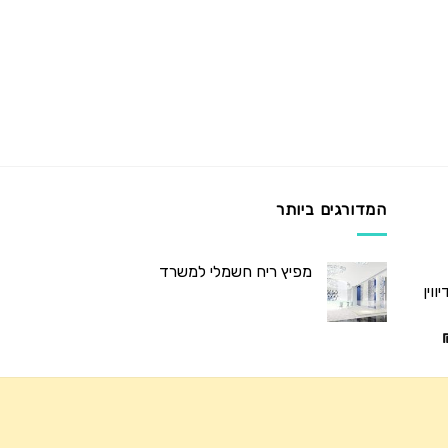
המדורגים ביותר
מפיץ ריח חשמלי למשרד
וין
המחיר
הנוכחי
הוא:
₪345.00.