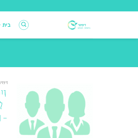
Ski
t
conten
בית
דיפזיו
דיפ
ל
– מ