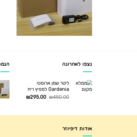
נצפו לאחרונה
הנמכ
ליטר שמן ארומטי
Gardenia למפיץ ריח
המחיר
המחיר
₪
295.00
₪
450.00
המקורי
הנוכחי
היה:
הוא:
₪295.00.
₪450.00.
אודות דיפיוזר