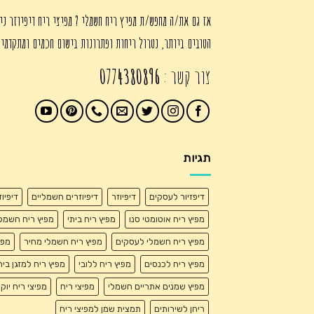
אז גם את/ה מחפש/ת מפיץ ריח חשמלי ? מפיצי ריח דיפיוזר ני
הטובים ביותר, נטרול ריחות ופתרונות בישום חכמים ומתקדמי
צור קשר :
0774380896
תגיות
דיפזיור לעסקים
דיפיוזר
דיפיוזרים חשמליים
דיפיו
מפיץ ריח אוטומטי סנו
מפיץ ריח ביתי
מפיץ ריח חשמל
מפיץ ריח חשמלי לעסקים
מפיץ ריח חשמלי מחיר
מפי
מפיץ ריח לכנסים
מפיץ ריח ללובי
מפיץ ריח למזגן בית
מפיץ שמנים אתריים חשמלי
מפיצי ריח
מפיצי ריח יוק
ריחן לשירותים
תמצית שמן למפיצי ריח