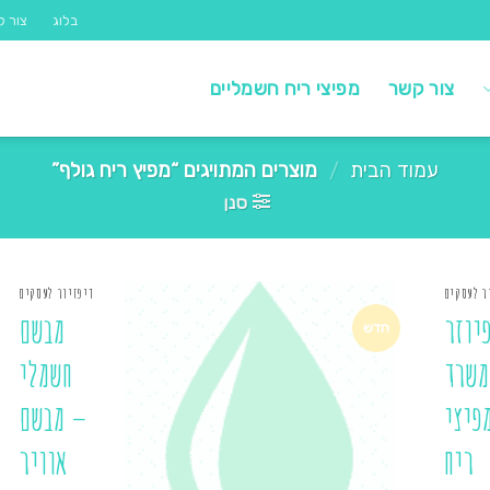
בלוג
צור ק
צור קשר
מפיצי ריח חשמליים
עמוד הבית
/
מוצרים המתויגים “מפיץ ריח גולף”
סנן
ר לעסקים
דיפזיור לעסקים
יוזר
מבשם
חדש
משרד
חשמלי
פיצי
– מבשם
ריח
אוויר