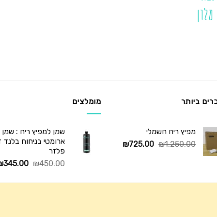
מלון
רים ביותר
מומלצים
מפיץ ריח חשמלי
שמן למפיץ ריח : שמן
ארומטי בניחוח בלנד דיו
המחיר
המחיר
₪
725.00
₪
1,250.00
פלזר
המקורי
הנוכחי
המחיר
₪
345.00
₪
450.00
היה:
הוא:
המקורי
₪725.00.
₪1,250.00.
היה:
₪450.00.