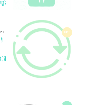
למש
דיפזיו
HOT
מע
מקצ