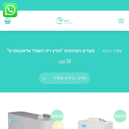
Ski
t
conten
עמוד הבית
/
מוצרים המתויגים “מפיץ ריח חשמלי אליאקספרס”
סנן
מבצע!
מבצע!
מבצע