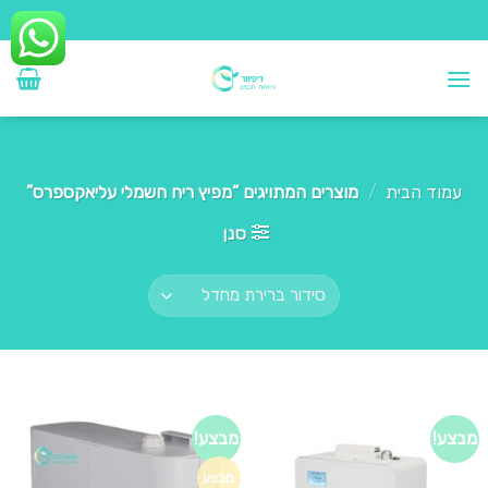
Ski
t
conten
עמוד הבית
/
מוצרים המתויגים “מפיץ ריח חשמלי עליאקספרס”
סנן
מבצע!
מבצע!
מבצע