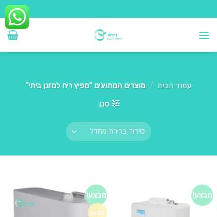
Ski
t
conten
עמוד הבית
/
מוצרים המתויגים “מפיץ ריח למזגן ביתי”
סנן
מבצע!
מבצע!
מבצע