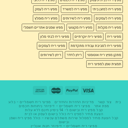
מפיץ ריח למזגן ביתי
מפיץ ריח למשרד
מפיץ ריח לעסק
מפיץ ריח לעסקים
מפיץ ריח לשירותים
מפיץ ריח מומלץ
מפיץ ריח מקלות
מפיץ ריח מקצועי
מפיץ שמנים אתריים חשמלי
מפיצי ריח
מפיצי ריח יוקרתיים
מפיצי ריח לבתי מלון
מפיצי ריח לסביבת עבודה מתקדמת
מפיצי ריח לעסקים
מתקן מפיץ ריח אוטומטי
ריחן לחדר
ריחן לשירותים
תמצית שמן למפיצי ריח
בית
צור קשר
מדיניות החזרות והחזרים
מפיצי ריח חשמליים – בלוג
מפת אתר
מפיצי ריח חשמליים – דיפיוזר ניחוחות חכמים
קבל מפיץ ריח ובישום ל- 14 ניסיון חינם ללא עלות
הצעת מחיר למפיץ ריח כולל בישום לעסק או לבית
קבל הצעת מחיר למסלול שירות משתלם עכשיו – כולל מפיץ ריח ושמן
ובישום
מפיצי ריח חשמליים – דיפיוזר חנות אונליין