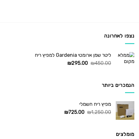
נצפו לאחרונה
ליטר שמן ארומטי Gardenia למפיץ ריח
המחיר
המחיר
₪
295.00
₪
450.00
המקורי
הנוכחי
היה:
הוא:
₪295.00.
₪450.00.
הנמכרים ביותר
מפיץ ריח חשמלי
המחיר
המחיר
₪
725.00
₪
1,250.00
המקורי
הנוכחי
היה:
הוא:
₪725.00.
₪1,250.00.
מומלצים