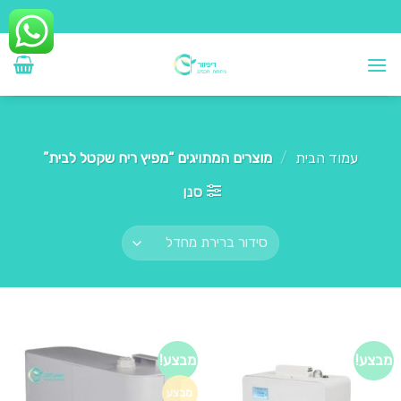
Ski
t
conten
עמוד הבית
/
מוצרים המתויגים “מפיץ ריח שקטל לבית”
סנן
מבצע!
מבצע!
מבצע