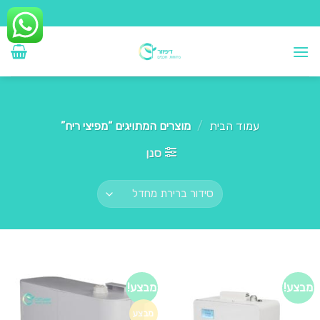
Ski
t
conten
עמוד הבית
/
מוצרים המתויגים “מפיצי ריח”
סנן
מבצע!
מבצע!
מבצע