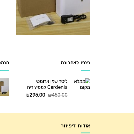
נצפו לאחרונה
הנמכ
ליטר שמן ארומטי
Gardenia למפיץ ריח
המחיר
המחיר
₪
295.00
₪
450.00
המקורי
הנוכחי
היה:
הוא:
₪295.00.
₪450.00.
אודות דיפיוזר