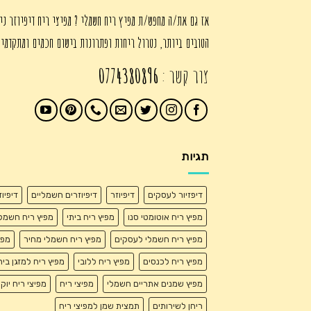
אז גם את/ה מחפש/ת מפיץ ריח חשמלי ? מפיצי ריח דיפיוזר ני
הטובים ביותר, נטרול ריחות ופתרונות בישום חכמים ומתקדמי
צור קשר :
0774380896
תגיות
דיפזיור לעסקים
דיפיוזר
דיפיוזרים חשמליים
דיפיו
מפיץ ריח אוטומטי סנו
מפיץ ריח ביתי
מפיץ ריח חשמל
מפיץ ריח חשמלי לעסקים
מפיץ ריח חשמלי מחיר
מפי
מפיץ ריח לכנסים
מפיץ ריח ללובי
מפיץ ריח למזגן בית
מפיץ שמנים אתריים חשמלי
מפיצי ריח
מפיצי ריח יוק
ריחן לשירותים
תמצית שמן למפיצי ריח