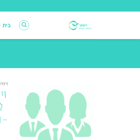
Ski
t
conten
בית
דיפזיו
דיפ
ל
– מ