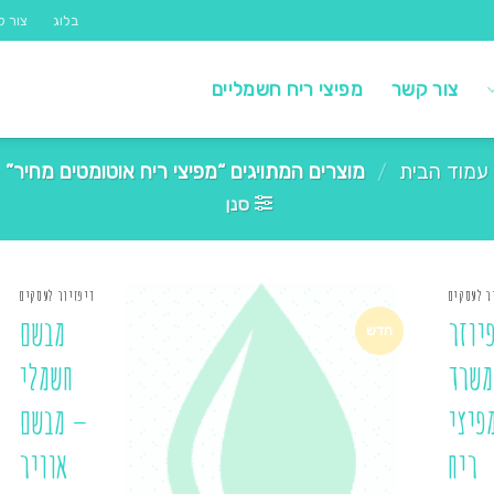
בלוג
צור ק
צור קשר
מפיצי ריח חשמליים
עמוד הבית
/
מוצרים המתויגים “מפיצי ריח אוטומטים מחיר”
סנן
ר לעסקים
דיפזיור לעסקים
יוזר
מבשם
חדש
משרד
חשמלי
פיצי
– מבשם
ריח
אוויר