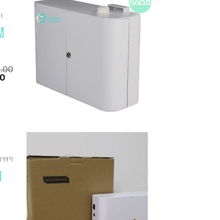
מבצע!
די
מ
0.00
המחיר
00
הנוכחי
הוא:
₪1,250.00.
₪725.00.
דיפזיו
מ