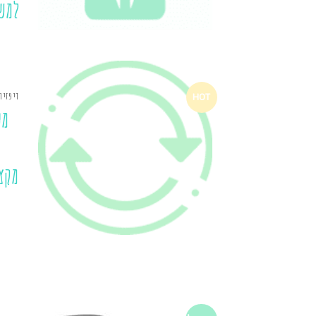
למש
דיפזיו
HOT
מע
מקצ