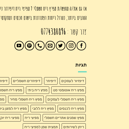
אז גם את/ה מחפש/ת מפיץ ריח חשמלי ? מפיצי ריח דיפיוזר ני
הטובים ביותר, נטרול ריחות ופתרונות בישום חכמים ומתקדמי
צור קשר :
0774380896
תגיות
דיפזיור לעסקים
דיפיוזר
דיפיוזרים חשמליים
דיפיו
מפיץ ריח אוטומטי סנו
מפיץ ריח ביתי
מפיץ ריח חשמל
מפיץ ריח חשמלי לעסקים
מפיץ ריח חשמלי מחיר
מפי
מפיץ ריח לכנסים
מפיץ ריח ללובי
מפיץ ריח למזגן בית
מפיץ שמנים אתריים חשמלי
מפיצי ריח
מפיצי ריח יוק
ריחן לשירותים
תמצית שמן למפיצי ריח