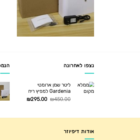
נצפו לאחרונה
הנמכ
ליטר שמן ארומטי
Gardenia למפיץ ריח
המחיר
המחיר
₪
295.00
₪
450.00
המקורי
הנוכחי
היה:
הוא:
₪295.00.
₪450.00.
אודות דיפיוזר