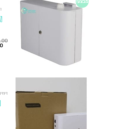
מבצע!
די
מ
0.00
המחיר
00
הנוכחי
הוא:
₪1,250.00.
₪725.00.
דיפזיו
מ