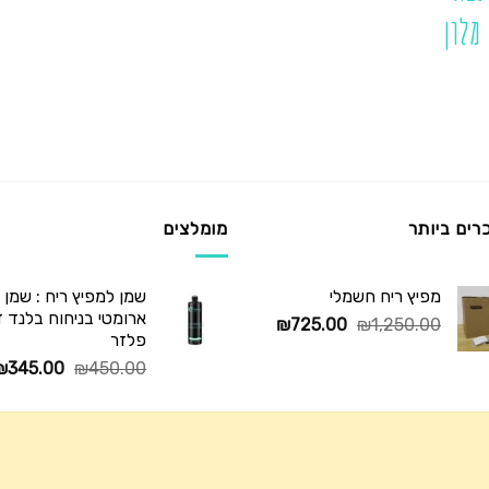
מלון
רים ביותר
מומלצים
מפיץ ריח חשמלי
שמן למפיץ ריח : שמן
ארומטי בניחוח בלנד דיו
המחיר
המחיר
₪
725.00
₪
1,250.00
פלזר
המקורי
הנוכחי
המחיר
₪
345.00
₪
450.00
היה:
הוא:
המקורי
₪725.00.
₪1,250.00.
היה:
₪450.00.