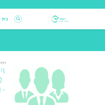
Ski
t
conten
בית
דיפזיו
דיפ
ל
– מ