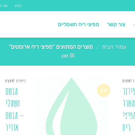
בלוג
צור ק
צור קשר
מפיצי ריח חשמליים
עמוד הבית
/
מוצרים המתויגים “מפיצי ריח ארומטים”
סנן
ר לעסקים
דיפזיור לעסקים
יוזר
מבשם
חדש
משרד
חשמלי
פיצי
– מבשם
ריח
אוויר