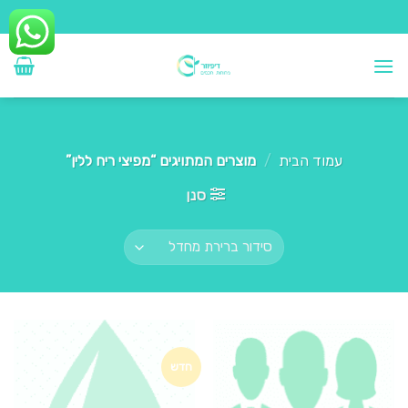
Ski
t
conten
עמוד הבית
/
מוצרים המתויגים “מפיצי ריח ללין”
סנן
חדש