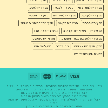
מפיץ ריח למזגן ביתי
מפיץ ריח למשרד
מפיץ ריח לעסק
מפיץ ריח לעסקים
מפיץ ריח לשירותים
מפיץ ריח מומלץ
מפיץ ריח מקלות
מפיץ ריח מקצועי
מפיץ שמנים אתריים חשמלי
מפיצי ריח
מפיצי ריח יוקרתיים
מפיצי ריח לבתי מלון
מפיצי ריח לסביבת עבודה מתקדמת
מפיצי ריח לעסקים
מתקן מפיץ ריח אוטומטי
ריחן לחדר
ריחן לשירותים
תמצית שמן למפיצי ריח
בית
צור קשר
מדיניות החזרות והחזרים
מפיצי ריח חשמליים – בלוג
מפת אתר
מפיצי ריח חשמליים – דיפיוזר ניחוחות חכמים
קבל מפיץ ריח ובישום ל- 14 ניסיון חינם ללא עלות
הצעת מחיר למפיץ ריח כולל בישום לעסק או לבית
קבל הצעת מחיר למסלול שירות משתלם עכשיו – כולל מפיץ ריח ושמן
ובישום
מפיצי ריח חשמליים – דיפיוזר חנות אונליין