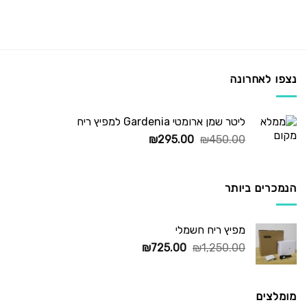
נצפו לאחרונה
ליטר שמן ארומטי Gardenia למפיץ ריח
המחיר
המחיר
₪
295.00
₪
450.00
המקורי
הנוכחי
היה:
הוא:
₪295.00.
₪450.00.
הנמכרים ביותר
מפיץ ריח חשמלי
המחיר
המחיר
₪
725.00
₪
1,250.00
המקורי
הנוכחי
היה:
הוא:
₪725.00.
₪1,250.00.
מומלצים