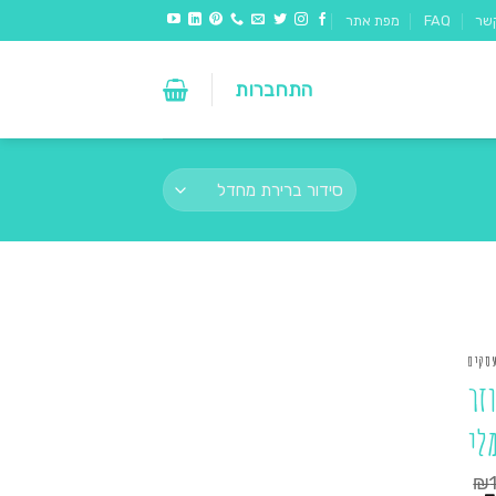
שר
FAQ
מפת אתר
התחברות
עסקים
זר
לי
₪