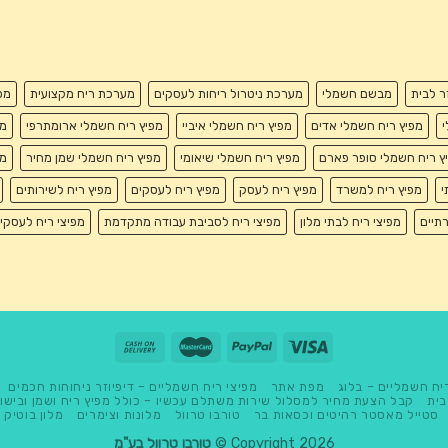
זר לבית
מבשם חשמלי
מערכת ניטרול ריחות לעסקים
מערכת ריח מקצועית
מפ
י
מפיץ ריח חשמלי אדים
מפיץ ריח חשמלי איביי
מפיץ ריח חשמלי ארומתרפי
מפ
ץ ריח חשמלי סופר פארם
מפיץ ריח חשמלי שיאומי
מפיץ ריח חשמלי שמן מחיר
מפ
י
מפיץ ריח למשרד
מפיץ ריח לעסק
מפיץ ריח לעסקים
מפיץ ריח לשירותים
רתיים
מפיצי ריח לבתי מלון
מפיצי ריח לסביבת עבודה מתקדמת
מפיצי ריח לעסקי
יח חשמליים – בלוג
מפת אתר
מפיצי ריח חשמליים – דיפיוזר ניחוחות חכמים
בית
קבל הצעת מחיר למסלול שירות משתלם עכשיו – כולל מפיץ ריח ושמן ובישו
סטייל מאסטר רהיטים וכסאות בר
טורבו טרוול
מלונות וצימרים
מלון בוטיק
Copyright 2026 ©
טורבו טרוול בע"מ