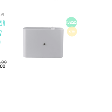
דיפז
מפי
מבצע!
ל
חדש
.00
המחיר
.00
הנוכחי
הוא:
₪895.00.
₪725.00.