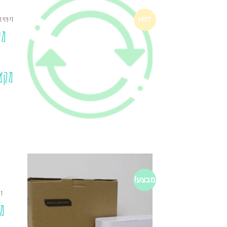
דיפזיו
HOT
מע
מקצ
מבצע!
די
מ