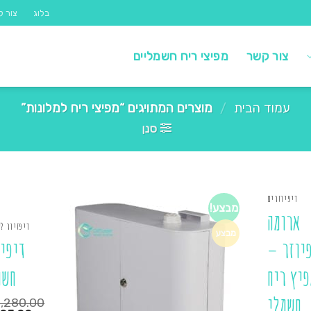
בלוג
צור ק
צור קשר
מפיצי ריח חשמליים
עמוד הבית
/
מוצרים המתויגים “מפיצי ריח למלונות”
סנן
דיפיוזרים
מבצע!
ארומה
דיפזיור ל
מבצע
יוזר –
דיפיו
פיץ ריח
חשמ
חשמלי
1,280.00