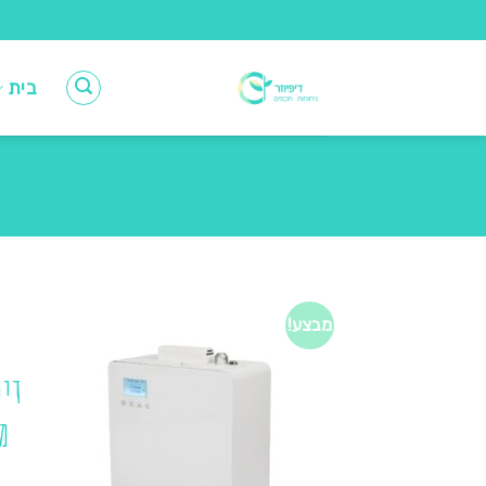
Ski
t
conten
בית
מבצע!
דיפ
מ