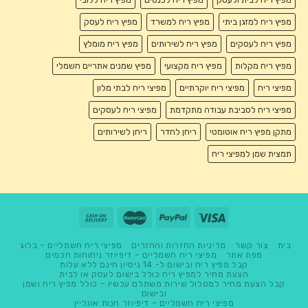
מפיץ ריח למזגן ביתי
מפיץ ריח למשרד
מפיץ ריח לעסק
מפיץ ריח לעסקים
מפיץ ריח לשירותים
מפיץ ריח מומלץ
מפיץ ריח מקלות
מפיץ ריח מקצועי
מפיץ שמנים אתריים חשמלי
מפיצי ריח
מפיצי ריח יוקרתיים
מפיצי ריח לבתי מלון
מפיצי ריח לסביבת עבודה מתקדמת
מפיצי ריח לעסקים
מתקן מפיץ ריח אוטומטי
ריחן לחדר
ריחן לשירותים
תמצית שמן למפיצי ריח
בית
צור קשר
מדיניות החזרות והחזרים
מפיצי ריח חשמליים – בלוג
מפת אתר
מפיצי ריח חשמליים – דיפיוזר ניחוחות חכמים
קבל מפיץ ריח ובישום ל- 14 ניסיון חינם ללא עלות
הצעת מחיר למפיץ ריח כולל בישום לעסק או לבית
קבל הצעת מחיר למסלול שירות משתלם עכשיו – כולל מפיץ ריח ושמן
ובישום
מפיצי ריח חשמליים – דיפיוזר חנות אונליין