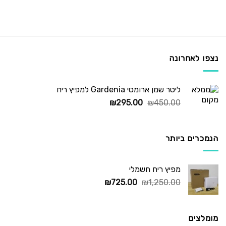
נצפו לאחרונה
ליטר שמן ארומטי Gardenia למפיץ ריח
המחיר
המחיר
₪
295.00
₪
450.00
המקורי
הנוכחי
היה:
הוא:
₪295.00.
₪450.00.
הנמכרים ביותר
מפיץ ריח חשמלי
המחיר
המחיר
₪
725.00
₪
1,250.00
המקורי
הנוכחי
היה:
הוא:
₪725.00.
₪1,250.00.
מומלצים