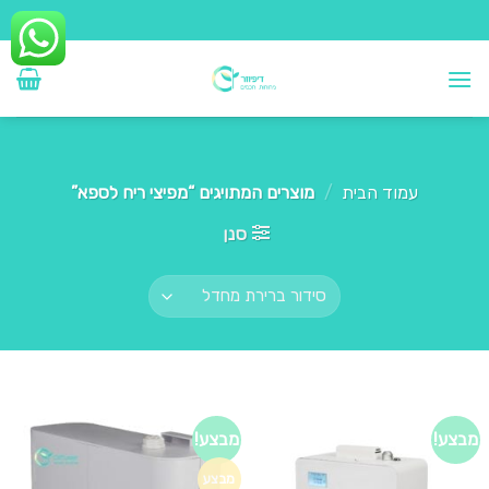
Ski
t
conten
עמוד הבית
/
מוצרים המתויגים “מפיצי ריח לספא”
סנן
מבצע!
מבצע!
מבצע