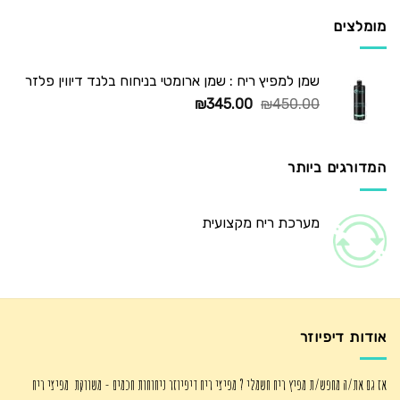
₪725.00.
₪1,250.00.
מומלצים
שמן למפיץ ריח : שמן ארומטי בניחוח בלנד דיווין פלזר
המחיר
המחיר
₪
345.00
₪
450.00
המקורי
הנוכחי
היה:
הוא:
₪345.00.
₪450.00.
המדורגים ביותר
מערכת ריח מקצועית
אודות דיפיוזר
אז גם את/ה מחפש/ת מפיץ ריח חשמלי ? מפיצי ריח דיפיוזר ניחוחות חכמים - משווקת מפיצי ריח