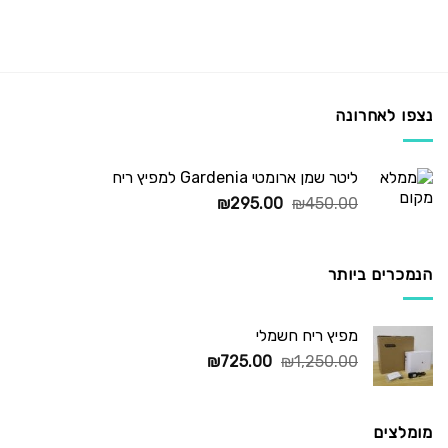
נצפו לאחרונה
ליטר שמן ארומטי Gardenia למפיץ ריח
המחיר
המחיר
₪
295.00
₪
450.00
המקורי
הנוכחי
היה:
הוא:
₪295.00.
₪450.00.
הנמכרים ביותר
מפיץ ריח חשמלי
המחיר
המחיר
₪
725.00
₪
1,250.00
המקורי
הנוכחי
היה:
הוא:
₪725.00.
₪1,250.00.
מומלצים