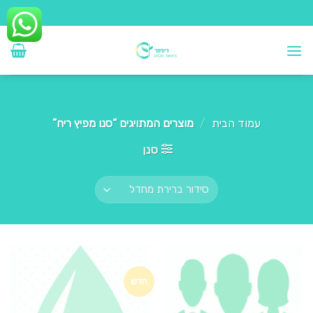
Ski
t
conten
עמוד הבית
/
מוצרים המתויגים “סנו מפיץ ריח”
סנן
חדש