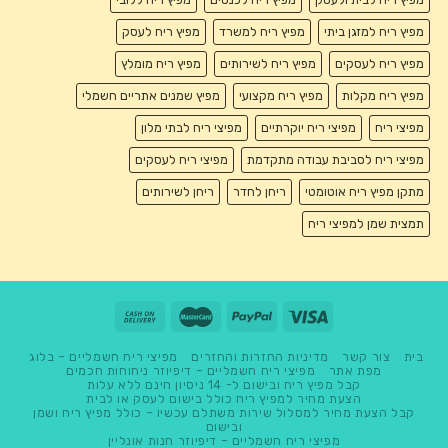
מפיץ ריח למזגן ביתי
מפיץ ריח למשרד
מפיץ ריח לעסק
מפיץ ריח לעסקים
מפיץ ריח לשירותים
מפיץ ריח מומלץ
מפיץ ריח מקלות
מפיץ ריח מקצועי
מפיץ שמנים אתריים חשמלי
מפיצי ריח
מפיצי ריח יוקרתיים
מפיצי ריח לבתי מלון
מפיצי ריח לסביבת עבודה מתקדמת
מפיצי ריח לעסקים
מתקן מפיץ ריח אוטומטי
ריחן לחדר
ריחן לשירותים
תמצית שמן למפיצי ריח
בית
צור קשר
מדיניות החזרות והחזרים
מפיצי ריח חשמליים – בלוג
מפת אתר
מפיצי ריח חשמליים – דיפיוזר ניחוחות חכמים
קבל מפיץ ריח ובישום ל- 14 ניסיון חינם ללא עלות
הצעת מחיר למפיץ ריח כולל בישום לעסק או לבית
קבל הצעת מחיר למסלול שירות משתלם עכשיו – כולל מפיץ ריח ושמן
ובישום
מפיצי ריח חשמליים – דיפיוזר חנות אונליין