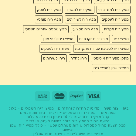
מפיץ ריח למזגן ביתי
מפיץ ריח למשרד
מפיץ ריח לעסק
מפיץ ריח לעסקים
מפיץ ריח לשירותים
מפיץ ריח מומלץ
מפיץ ריח מקלות
מפיץ ריח מקצועי
מפיץ שמנים אתריים חשמלי
מפיצי ריח
מפיצי ריח יוקרתיים
מפיצי ריח לבתי מלון
מפיצי ריח לסביבת עבודה מתקדמת
מפיצי ריח לעסקים
מתקן מפיץ ריח אוטומטי
ריחן לחדר
ריחן לשירותים
תמצית שמן למפיצי ריח
בית
צור קשר
מדיניות החזרות והחזרים
מפיצי ריח חשמליים – בלוג
מפת אתר
מפיצי ריח חשמליים – דיפיוזר ניחוחות חכמים
קבל מפיץ ריח ובישום ל- 14 ניסיון חינם ללא עלות
הצעת מחיר למפיץ ריח כולל בישום לעסק או לבית
קבל הצעת מחיר למסלול שירות משתלם עכשיו – כולל מפיץ ריח ושמן
ובישום
מפיצי ריח חשמליים – דיפיוזר חנות אונליין