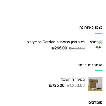
נצפו לאחרונה
ליטר שמן ארומטי Gardenia למפיץ ריח
המחיר
המחיר
₪
295.00
₪
450.00
המקורי
הנוכחי
היה:
הוא:
₪295.00.
₪450.00.
הנמכרים ביותר
מפיץ ריח חשמלי
המחיר
המחיר
₪
725.00
₪
1,250.00
המקורי
הנוכחי
היה:
הוא:
₪725.00.
₪1,250.00.
מומלצים