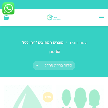
Ski
t
conten
עמוד הבית
/
מוצרים המתויגים “ריחן ללין”
סנן
חדש