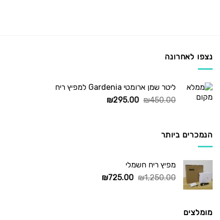
נצפו לאחרונה
ליטר שמן ארומטי Gardenia למפיץ ריח
המחיר
המחיר
₪
295.00
₪
450.00
המקורי
הנוכחי
היה:
הוא:
₪295.00.
₪450.00.
הנמכרים ביותר
מפיץ ריח חשמלי
המחיר
המחיר
₪
725.00
₪
1,250.00
המקורי
הנוכחי
היה:
הוא:
₪725.00.
₪1,250.00.
מומלצים