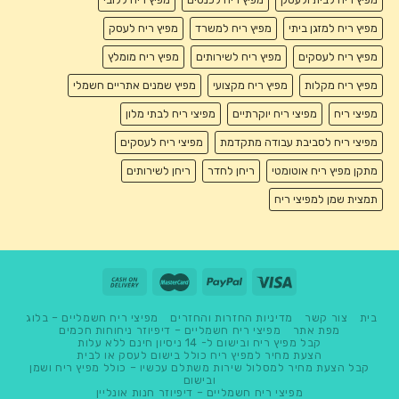
מפיץ ריח למזגן ביתי
מפיץ ריח למשרד
מפיץ ריח לעסק
מפיץ ריח לעסקים
מפיץ ריח לשירותים
מפיץ ריח מומלץ
מפיץ ריח מקלות
מפיץ ריח מקצועי
מפיץ שמנים אתריים חשמלי
מפיצי ריח
מפיצי ריח יוקרתיים
מפיצי ריח לבתי מלון
מפיצי ריח לסביבת עבודה מתקדמת
מפיצי ריח לעסקים
מתקן מפיץ ריח אוטומטי
ריחן לחדר
ריחן לשירותים
תמצית שמן למפיצי ריח
בית
צור קשר
מדיניות החזרות והחזרים
מפיצי ריח חשמליים – בלוג
מפת אתר
מפיצי ריח חשמליים – דיפיוזר ניחוחות חכמים
קבל מפיץ ריח ובישום ל- 14 ניסיון חינם ללא עלות
הצעת מחיר למפיץ ריח כולל בישום לעסק או לבית
קבל הצעת מחיר למסלול שירות משתלם עכשיו – כולל מפיץ ריח ושמן
ובישום
מפיצי ריח חשמליים – דיפיוזר חנות אונליין