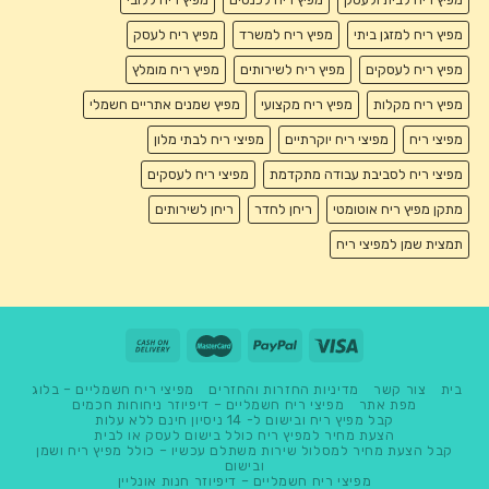
מפיץ ריח למזגן ביתי
מפיץ ריח למשרד
מפיץ ריח לעסק
מפיץ ריח לעסקים
מפיץ ריח לשירותים
מפיץ ריח מומלץ
מפיץ ריח מקלות
מפיץ ריח מקצועי
מפיץ שמנים אתריים חשמלי
מפיצי ריח
מפיצי ריח יוקרתיים
מפיצי ריח לבתי מלון
מפיצי ריח לסביבת עבודה מתקדמת
מפיצי ריח לעסקים
מתקן מפיץ ריח אוטומטי
ריחן לחדר
ריחן לשירותים
תמצית שמן למפיצי ריח
בית
צור קשר
מדיניות החזרות והחזרים
מפיצי ריח חשמליים – בלוג
מפת אתר
מפיצי ריח חשמליים – דיפיוזר ניחוחות חכמים
קבל מפיץ ריח ובישום ל- 14 ניסיון חינם ללא עלות
הצעת מחיר למפיץ ריח כולל בישום לעסק או לבית
קבל הצעת מחיר למסלול שירות משתלם עכשיו – כולל מפיץ ריח ושמן
ובישום
מפיצי ריח חשמליים – דיפיוזר חנות אונליין