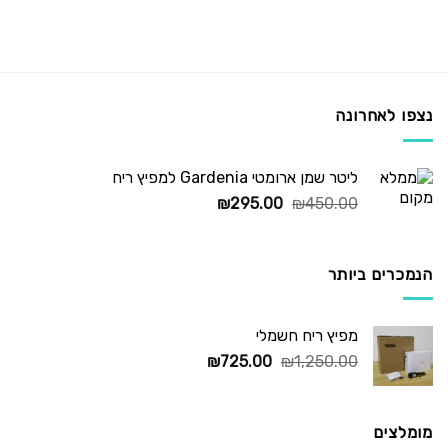
נצפו לאחרונה
ליטר שמן ארומטי Gardenia למפיץ ריח
המחיר
המחיר
₪
295.00
₪
450.00
המקורי
הנוכחי
היה:
הוא:
₪295.00.
₪450.00.
הנמכרים ביותר
מפיץ ריח חשמלי
המחיר
המחיר
₪
725.00
₪
1,250.00
המקורי
הנוכחי
היה:
הוא:
₪725.00.
₪1,250.00.
מומלצים