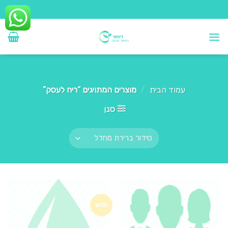
Ski
t
conten
עמוד הבית
/
מוצרים המתויגים “ריח לעסק”
סנן
חדש