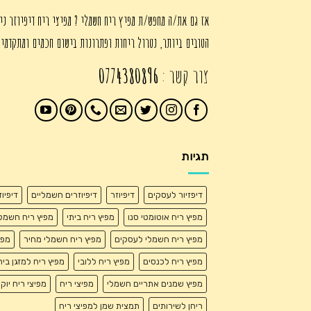
אז גם את/ה מחפש/ת מפיץ ריח חשמלי ? מפיצי ריח דיפיוזר ני
הטובים ביותר, נטרול ריחות ופתרונות בישום חכמים ומתקדמי
צור קשר :
0774380896
תגיות
דיפזיור לעסקים
דיפיוזר
דיפיוזרים חשמליים
דיפיו
מפיץ ריח אוטומטי סנו
מפיץ ריח ביתי
מפיץ ריח חשמל
מפיץ ריח חשמלי לעסקים
מפיץ ריח חשמלי מחיר
מפי
מפיץ ריח לכנסים
מפיץ ריח ללובי
מפיץ ריח למזגן בית
מפיץ שמנים אתריים חשמלי
מפיצי ריח
מפיצי ריח יוק
ריחן לשירותים
תמצית שמן למפיצי ריח