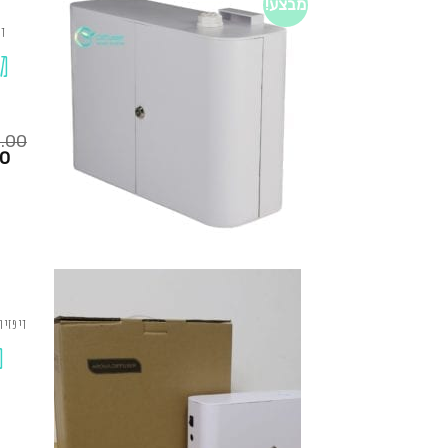
מבצע!
די
מ
0.00
המחיר
00
הנוכחי
הוא:
₪1,250.00.
₪725.00.
דיפזיו
מ