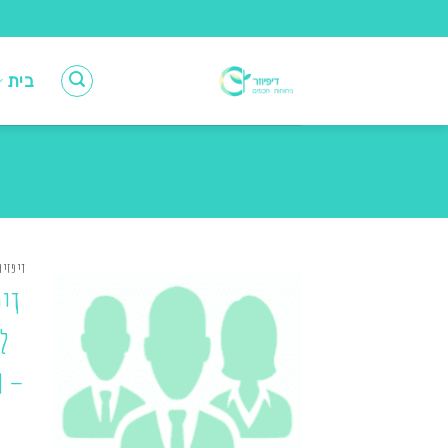
Ski
t
conten
בית
דיפזיו
דיפ
ל
– מ