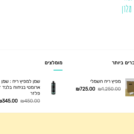
מלון
רים ביותר
מומלצים
מפיץ ריח חשמלי
שמן למפיץ ריח : שמן
ארומטי בניחוח בלנד דיו
המחיר
המחיר
₪
725.00
₪
1,250.00
פלזר
המקורי
הנוכחי
המחיר
₪
345.00
₪
450.00
היה:
הוא:
המקורי
₪725.00.
₪1,250.00.
היה:
₪450.00.