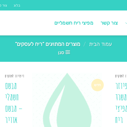
בלוג
צור ק
צור קשר
מפיצי ריח חשמליים
עמוד הבית
/
מוצרים המתויגים “ריח לעסקים”
סנן
ר לעסקים
דיפזיור לעסקים
יוזר
מבשם
חדש
משרד
חשמלי
פיצי
– מבשם
ריח
אוויר