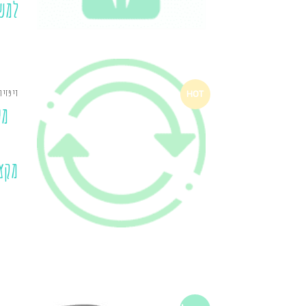
למש
דיפזיו
HOT
מע
מקצ