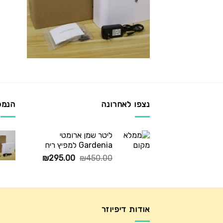
נצפו לאחרונה
הנמכ
ליטר שמן ארומטי
Gardenia למפיץ ריח
המחיר
המחיר
₪
295.00
₪
450.00
המקורי
הנוכחי
היה:
הוא:
₪295.00.
₪450.00.
אודות דיפיוזר