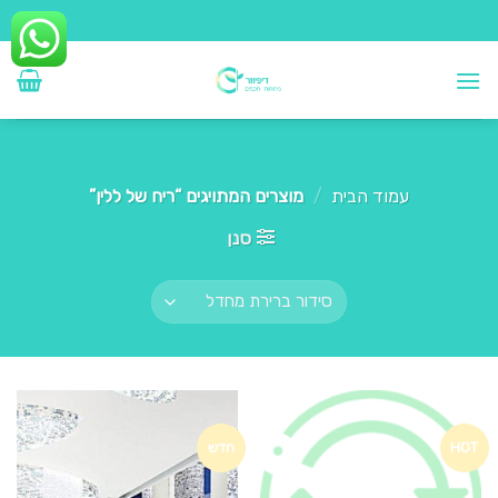
Ski
t
conten
עמוד הבית
/
מוצרים המתויגים “ריח של ללין”
סנן
HOT
חדש