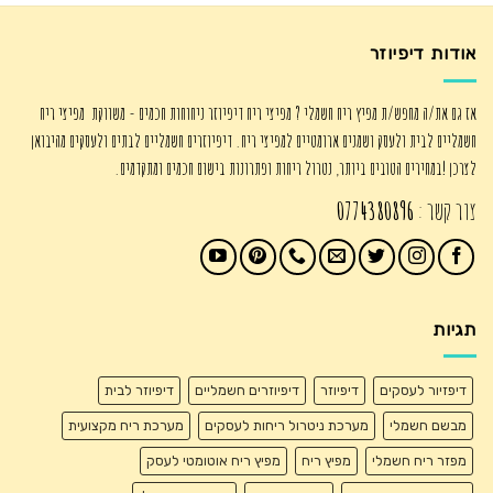
₪725.00.
₪895.00.
אודות דיפיוזר
אז גם את/ה מחפש/ת מפיץ ריח חשמלי ? מפיצי ריח דיפיוזר ניחוחות חכמים - משווקת מפיצי ריח
חשמליים לבית ולעסק ושמנים ארומטיים למפיצי ריח. דיפיוזרים חשמליים לבתים ולעסקים מהיבואן
לצרכן !במחירים הטובים ביותר, נטרול ריחות ופתרונות בישום חכמים ומתקדמים.
צור קשר :
0774380896
תגיות
דיפזיור לעסקים
דיפיוזר
דיפיוזרים חשמליים
דיפיוזר לבית
מבשם חשמלי
מערכת ניטרול ריחות לעסקים
מערכת ריח מקצועית
מפזר ריח חשמלי
מפיץ ריח
מפיץ ריח אוטומטי לעסק