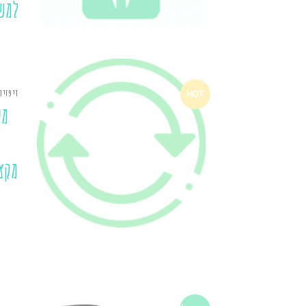
למש
דיפזיו
HOT
מע
מקצ