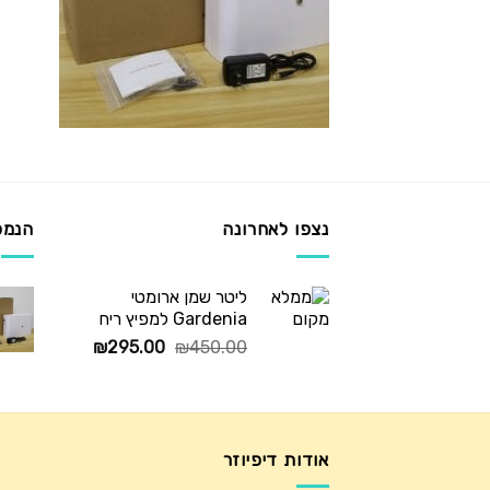
נצפו לאחרונה
הנמכ
ליטר שמן ארומטי
Gardenia למפיץ ריח
המחיר
המחיר
₪
295.00
₪
450.00
המקורי
הנוכחי
היה:
הוא:
₪295.00.
₪450.00.
אודות דיפיוזר