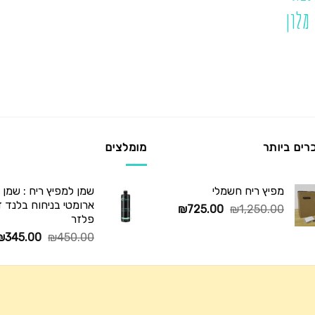
מלון
רים ביותר
מומלצים
מפיץ ריח חשמלי
שמן למפיץ ריח : שמן
ארומטי בניחוח בלנד דיו
המחיר
המחיר
₪
725.00
₪
1,250.00
פלזר
המקורי
הנוכחי
המחיר
₪
345.00
₪
450.00
היה:
הוא:
המקורי
₪725.00.
₪1,250.00.
היה:
₪450.00.