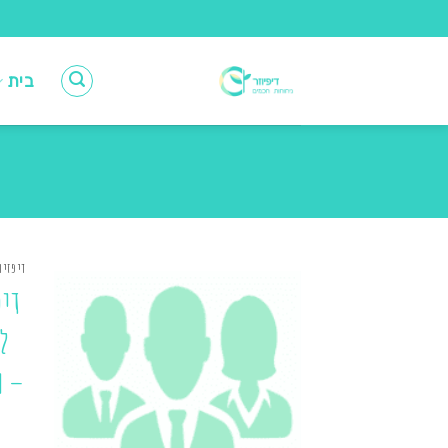
Ski
t
conten
בית
דיפזיו
דיפ
ל
– מ