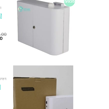
מבצע!
די
מ
0.00
המחיר
00
הנוכחי
הוא:
₪1,250.00.
₪725.00.
דיפזיו
מ