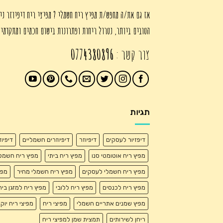
אז גם את/ה מחפש/ת מפיץ ריח חשמלי ? מפיצי ריח דיפיוזר ני
הטובים ביותר, נטרול ריחות ופתרונות בישום חכמים ומתקדמי
צור קשר :
0774380896
תגיות
דיפזיור לעסקים
דיפיוזר
דיפיוזרים חשמליים
דיפיו
מפיץ ריח אוטומטי סנו
מפיץ ריח ביתי
מפיץ ריח חשמל
מפיץ ריח חשמלי לעסקים
מפיץ ריח חשמלי מחיר
מפי
מפיץ ריח לכנסים
מפיץ ריח ללובי
מפיץ ריח למזגן בית
מפיץ שמנים אתריים חשמלי
מפיצי ריח
מפיצי ריח יוק
ריחן לשירותים
תמצית שמן למפיצי ריח