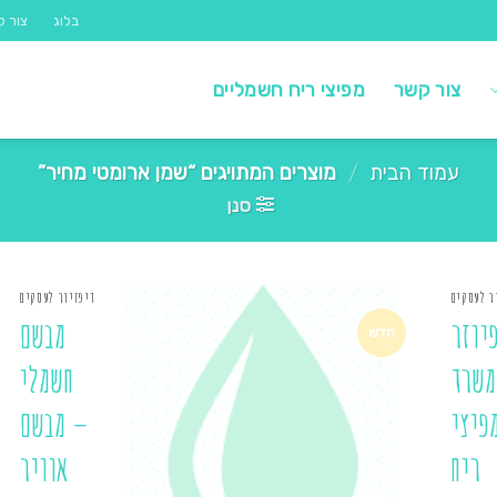
בלוג
צור ק
צור קשר
מפיצי ריח חשמליים
עמוד הבית
/
מוצרים המתויגים “שמן ארומטי מחיר”
סנן
ר לעסקים
דיפזיור לעסקים
יוזר
מבשם
חדש
משרד
חשמלי
פיצי
– מבשם
ריח
אוויר