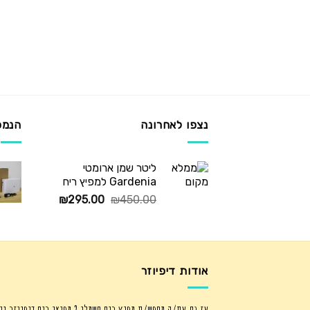
נצפו לאחרונה
הנמכ
ליטר שמן ארומטי
Gardenia למפיץ ריח
המחיר
המחיר
₪
295.00
₪
450.00
המקורי
הנוכחי
היה:
הוא:
₪295.00.
₪450.00.
אודות דיפיוזר