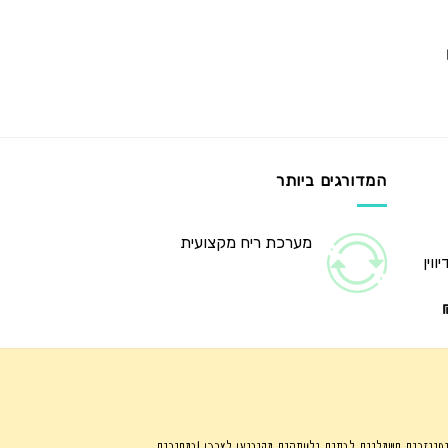
המדורגים ביותר
מערכת ריח מקצועית
וין
המחיר
הנוכחי
הוא:
₪345.00.