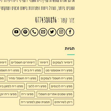
אז גם את/ה מחפש/ת מפיץ ריח חשמלי ? מפיצי ריח דיפיוזר ני
הטובים ביותר, נטרול ריחות ופתרונות בישום חכמים ומתקדמי
צור קשר :
0774380896
תגיות
דיפזיור לעסקים
דיפיוזר
דיפיוזרים חשמליים
דיפיו
מפיץ ריח אוטומטי סנו
מפיץ ריח ביתי
מפיץ ריח חשמל
מפיץ ריח חשמלי לעסקים
מפיץ ריח חשמלי מחיר
מפי
מפיץ ריח לכנסים
מפיץ ריח ללובי
מפיץ ריח למזגן בית
מפיץ שמנים אתריים חשמלי
מפיצי ריח
מפיצי ריח יוק
ריחן לשירותים
תמצית שמן למפיצי ריח