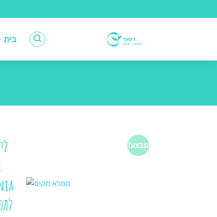
Ski
t
conten
בית
לי
מבצע!
א
nia
למפ