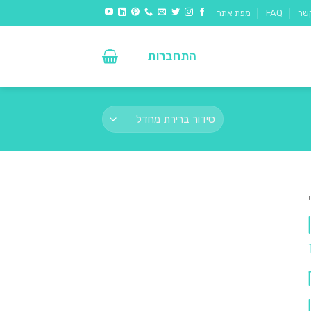
שר
FAQ
מפת אתר
התחברות
י