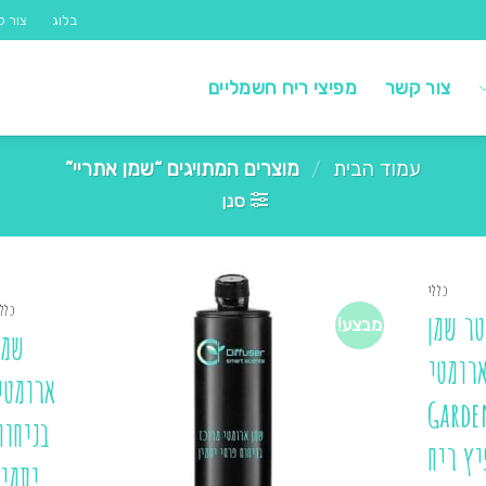
בלוג
צור ק
צור קשר
מפיצי ריח חשמליים
עמוד הבית
/
מוצרים המתויגים “שמן אתריי”
סנן
כללי
כלל
טר שמן
מבצע!
שמן
רומטי
ארומטי
Garde
בניחוח
יץ ריח
יסמין