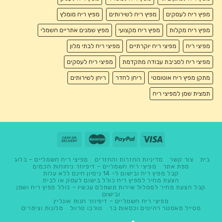
מפיץ ריח לעסקים
מפיץ ריח לשירותים
מפיץ ריח מומלץ
מפיץ ריח מקלות
מפיץ ריח מקצועי
מפיץ שמנים אתריים חשמלי
מפיצי ריח
מפיצי ריח יוקרתיים
מפיצי ריח לבתי מלון
מפיצי ריח לסביבת עבודה מתקדמת
מפיצי ריח לעסקים
מתקן מפיץ ריח אוטומטי
ריחן לחדר
ריחן לשירותים
תמצית שמן למפיצי ריח
בית
צור קשר
מדיניות החזרות והחזרים
מפיצי ריח חשמליים – בלוג
מפת אתר
מפיצי ריח חשמליים – דיפיוזר ניחוחות חכמים
קבל מפיץ ריח ובישום ל- 14 ניסיון חינם ללא עלות
הצעת מחיר למפיץ ריח כולל בישום לעסק או לבית
קבל הצעת מחיר למסלול שירות משתלם עכשיו – כולל מפיץ ריח ושמן
ובישום
מפיצי ריח חשמליים – דיפיוזר חנות אונליין
סטייל מאסטר רהיטים וכסאות בר
טורבו טרוול
מלונות וצימרים
מלון בוטיק