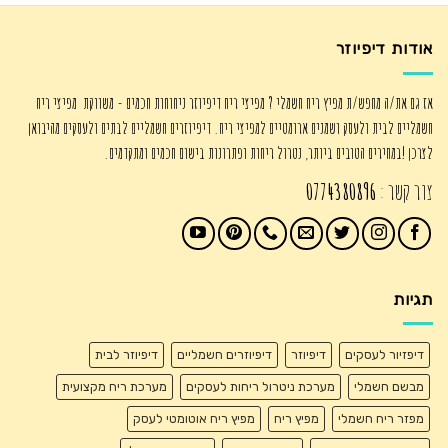
אודות דיפיוזר
אז גם את/ה מחפש/ת מפיץ ריח חשמלי ? מפיצי ריח דיפיוזר ניחוחות חכמים - משווקת מפיצי ריח
חשמליים לבית ולעסק ושמנים ארומטיים למפיצי ריח. דיפיוזרים חשמליים לבתים ולעסקים מהיבואן
לצרכן !במחירים הטובים ביותר, נטרול ריחות ופתרונות בישום חכמים ומתקדמים.
צור קשר :
0774380896
תגיות
דיפזיור לעסקים
דיפיוזר
דיפיוזרים חשמליים
דיפיוזר לבית
מבשם חשמלי
מערכת ניטרול ריחות לעסקים
מערכת ריח מקצועית
מפזר ריח חשמלי
מפיץ ריח
מפיץ ריח אוטומטי לעסק