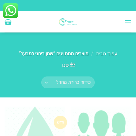
Ski
t
conten
עמוד הבית
/
מוצרים המתויגים “שמן ריחני למבער”
סנן
חדש