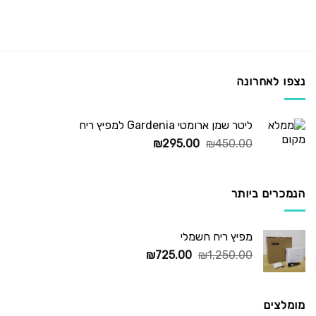
נצפו לאחרונה
ליטר שמן ארומטי Gardenia למפיץ ריח
המחיר
המחיר
₪
295.00
₪
450.00
המקורי
הנוכחי
היה:
הוא:
₪295.00.
₪450.00.
הנמכרים ביותר
מפיץ ריח חשמלי
המחיר
המחיר
₪
725.00
₪
1,250.00
המקורי
הנוכחי
היה:
הוא:
₪725.00.
₪1,250.00.
מומלצים