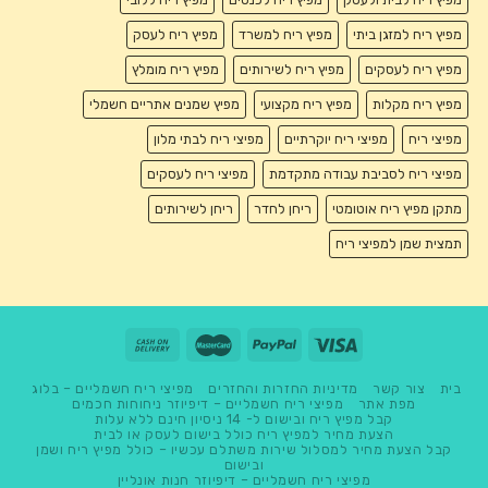
מפיץ ריח למזגן ביתי
מפיץ ריח למשרד
מפיץ ריח לעסק
מפיץ ריח לעסקים
מפיץ ריח לשירותים
מפיץ ריח מומלץ
מפיץ ריח מקלות
מפיץ ריח מקצועי
מפיץ שמנים אתריים חשמלי
מפיצי ריח
מפיצי ריח יוקרתיים
מפיצי ריח לבתי מלון
מפיצי ריח לסביבת עבודה מתקדמת
מפיצי ריח לעסקים
מתקן מפיץ ריח אוטומטי
ריחן לחדר
ריחן לשירותים
תמצית שמן למפיצי ריח
בית
צור קשר
מדיניות החזרות והחזרים
מפיצי ריח חשמליים – בלוג
מפת אתר
מפיצי ריח חשמליים – דיפיוזר ניחוחות חכמים
קבל מפיץ ריח ובישום ל- 14 ניסיון חינם ללא עלות
הצעת מחיר למפיץ ריח כולל בישום לעסק או לבית
קבל הצעת מחיר למסלול שירות משתלם עכשיו – כולל מפיץ ריח ושמן
ובישום
מפיצי ריח חשמליים – דיפיוזר חנות אונליין