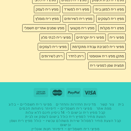
מפיץ ריח למזגן ביתי
מפיץ ריח למשרד
מפיץ ריח לעסק
מפיץ ריח לעסקים
מפיץ ריח לשירותים
מפיץ ריח מומלץ
מפיץ ריח מקלות
מפיץ ריח מקצועי
מפיץ שמנים אתריים חשמלי
מפיצי ריח
מפיצי ריח יוקרתיים
מפיצי ריח לבתי מלון
מפיצי ריח לסביבת עבודה מתקדמת
מפיצי ריח לעסקים
מתקן מפיץ ריח אוטומטי
ריחן לחדר
ריחן לשירותים
תמצית שמן למפיצי ריח
בית
צור קשר
מדיניות החזרות והחזרים
מפיצי ריח חשמליים – בלוג
מפת אתר
מפיצי ריח חשמליים – דיפיוזר ניחוחות חכמים
קבל מפיץ ריח ובישום ל- 14 ניסיון חינם ללא עלות
הצעת מחיר למפיץ ריח כולל בישום לעסק או לבית
קבל הצעת מחיר למסלול שירות משתלם עכשיו – כולל מפיץ ריח ושמן
ובישום
מפיצי ריח חשמליים – דיפיוזר חנות אונליין