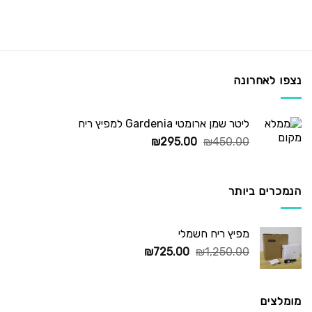
נצפו לאחרונה
ליטר שמן ארומטי Gardenia למפיץ ריח
המחיר
המחיר
₪
295.00
₪
450.00
המקורי
הנוכחי
היה:
הוא:
₪295.00.
₪450.00.
הנמכרים ביותר
מפיץ ריח חשמלי
המחיר
המחיר
₪
725.00
₪
1,250.00
המקורי
הנוכחי
היה:
הוא:
₪725.00.
₪1,250.00.
מומלצים