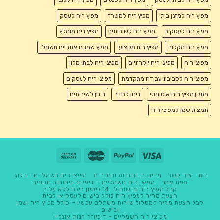
מפיץ ריח למזגן ביתי
מפיץ ריח למשרד
מפיץ ריח לעסק
מפיץ ריח לעסקים
מפיץ ריח לשירותים
מפיץ ריח מומלץ
מפיץ ריח מקלות
מפיץ ריח מקצועי
מפיץ שמנים אתריים חשמלי
מפיצי ריח
מפיצי ריח יוקרתיים
מפיצי ריח לבתי מלון
מפיצי ריח לסביבת עבודה מתקדמת
מפיצי ריח לעסקים
מתקן מפיץ ריח אוטומטי
ריחן לחדר
ריחן לשירותים
תמצית שמן למפיצי ריח
בית
צור קשר
מדיניות החזרות והחזרים
מפיצי ריח חשמליים – בלוג
מפת אתר
מפיצי ריח חשמליים – דיפיוזר ניחוחות חכמים
קבל מפיץ ריח ובישום ל- 14 ניסיון חינם ללא עלות
הצעת מחיר למפיץ ריח כולל בישום לעסק או לבית
קבל הצעת מחיר למסלול שירות משתלם עכשיו – כולל מפיץ ריח ושמן
ובישום
מפיצי ריח חשמליים – דיפיוזר חנות אונליין