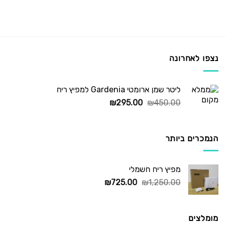
נצפו לאחרונה
ליטר שמן ארומטי Gardenia למפיץ ריח
המחיר
המחיר
₪
295.00
₪
450.00
המקורי
הנוכחי
היה:
הוא:
₪295.00.
₪450.00.
הנמכרים ביותר
מפיץ ריח חשמלי
המחיר
המחיר
₪
725.00
₪
1,250.00
המקורי
הנוכחי
היה:
הוא:
₪725.00.
₪1,250.00.
מומלצים