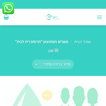
Ski
t
conten
עמוד הבית
/
מוצרים המתויגים “תרסיס ריח לבית”
סנן
חדש