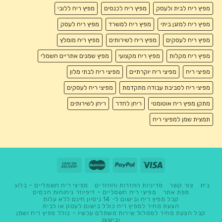
מפיץ ריח לבית ולעסק
מפיץ ריח לכנסים
מפיץ ריח ללובי
מפיץ ריח למזגן ביתי
מפיץ ריח למשרד
מפיץ ריח לעסק
מפיץ ריח לעסקים
מפיץ ריח לשירותים
מפיץ ריח מומלץ
מפיץ ריח מקלות
מפיץ ריח מקצועי
מפיץ שמנים אתריים חשמלי
מפיצי ריח
מפיצי ריח יוקרתיים
מפיצי ריח לבתי מלון
מפיצי ריח לסביבת עבודה מתקדמת
מפיצי ריח לעסקים
מתקן מפיץ ריח אוטומטי
ריחן לחדר
ריחן לשירותים
תמצית שמן למפיצי ריח
בית
צור קשר
מדיניות החזרות והחזרים
מפיצי ריח חשמליים – בלוג
מפת אתר
מפיצי ריח חשמליים – דיפיוזר ניחוחות חכמים
קבל מפיץ ריח ובישום ל- 14 ניסיון חינם ללא עלות
הצעת מחיר למפיץ ריח כולל בישום לעסק או לבית
קבל הצעת מחיר למסלול שירות משתלם עכשיו – כולל מפיץ ריח ושמן
ובישום