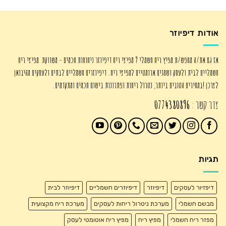
אודות דיפיוזר
אז גם את/ה מחפש/ת מפיץ ריח חשמלי ? מפיצי ריח דיפיוזר ניחוחות חכמים - משווקת מפיצי ריח
חשמליים לבית ולעסק ושמנים ארומטיים למפיצי ריח. דיפיוזרים חשמליים לבתים ולעסקים מהיבואן
לצרכן !במחירים הטובים ביותר, נטרול ריחות ופתרונות בישום חכמים ומתקדמים.
צור קשר :
0774380896
תגיות
דיפזיור לעסקים
דיפיוזר
דיפיוזרים חשמליים
דיפיוזר לבית
מבשם חשמלי
מערכת ניטרול ריחות לעסקים
מערכת ריח מקצועית
מפזר ריח חשמלי
מפיץ ריח
מפיץ ריח אוטומטי לעסק