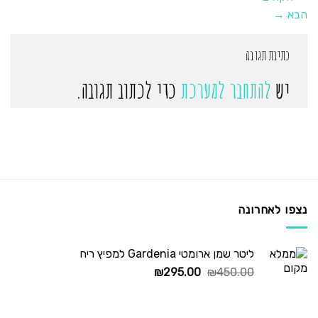
הבא
→
כתיבת תגובה
יש
להתחבר למערכת
כדי לכתוב תגובה.
נצפו לאחרונה
ליטר שמן ארומטי Gardenia למפיץ ריח
המחיר
המחיר
₪
295.00
₪
450.00
המקורי
הנוכחי
היה:
הוא:
₪295.00.
₪450.00.