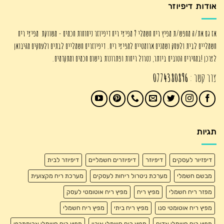
אודות דיפיוזר
אז גם את/ה מחפש/ת מפיץ ריח חשמלי ? מפיצי ריח דיפיוזר ניחוחות חכמים - משווקת מפיצי ריח
חשמליים לבית ולעסק ושמנים ארומטיים למפיצי ריח. דיפיוזרים חשמליים לבתים ולעסקים מהיבואן
לצרכן !במחירים הטובים ביותר, נטרול ריחות ופתרונות בישום חכמים ומתקדמים.
צור קשר :
0774380896
תגיות
דיפזיור לעסקים
דיפיוזר
דיפיוזרים חשמליים
דיפיוזר לבית
מבשם חשמלי
מערכת ניטרול ריחות לעסקים
מערכת ריח מקצועית
מפזר ריח חשמלי
מפיץ ריח
מפיץ ריח אוטומטי לעסק
מפיץ ריח אוטומטי סנו
מפיץ ריח ביתי
מפיץ ריח חשמלי
מפיץ ריח חשמלי אדים
מפיץ ריח חשמלי איביי
מפיץ ריח חשמלי ארומתרפי