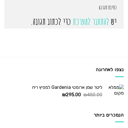
כתיבת תגובה
יש
להתחבר למערכת
כדי לכתוב תגובה.
נצפו לאחרונה
ליטר שמן ארומטי Gardenia למפיץ ריח
המחיר
המחיר
₪
295.00
₪
450.00
המקורי
הנוכחי
היה:
הוא:
₪295.00.
₪450.00.
הנמכרים ביותר