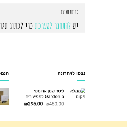
כתיבת תגובה
יש
להתחבר למערכת
כדי לכתוב תגוב
נצפו לאחרונה
הנמכ
ליטר שמן ארומטי
Gardenia למפיץ ריח
המחיר
המחיר
₪
295.00
₪
450.00
המקורי
הנוכחי
היה:
הוא:
₪295.00.
₪450.00.