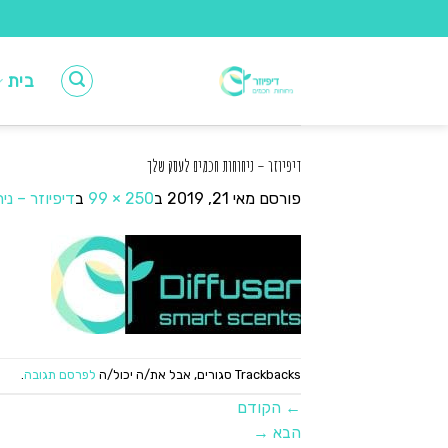
Ski
t
conten
בית
דיפיוזר – ניחוחות חכמים לעסק שלך
פורסם
מאי 21, 2019
ב
250 × 99
ב
דיפיוזר – נ
Trackbacks סגורים, אבל את/ה יכול/ה
לפרסם תגובה
.
←
הקודם
הבא
→