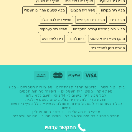
מפיץ ריח לעסקים
מפיץ ריח לשירותים
מפיץ ריח מומלץ
מפיץ ריח מקלות
מפיץ ריח מקצועי
מפיץ שמנים אתריים חשמלי
מפיצי ריח
מפיצי ריח יוקרתיים
מפיצי ריח לבתי מלון
מפיצי ריח לסביבת עבודה מתקדמת
מפיצי ריח לעסקים
מתקן מפיץ ריח אוטומטי
ריחן לחדר
ריחן לשירותים
תמצית שמן למפיצי ריח
בית
צור קשר
מדיניות החזרות והחזרים
מפיצי ריח חשמליים – בלוג
מפת אתר
מפיצי ריח חשמליים – דיפיוזר ניחוחות חכמים
קבל מפיץ ריח ובישום ל- 14 ניסיון חינם ללא עלות
הצעת מחיר למפיץ ריח כולל בישום לעסק או לבית
קבל הצעת מחיר למסלול שירות משתלם עכשיו – כולל מפיץ ריח ושמן
ובישום
מפיצי ריח חשמליים – דיפיוזר חנות אונליין
סטייל מאסטר רהיטים וכסאות בר
טורבו טרוול
מלונות וצימרים
מלון בוטיק
התקשר עכשיו
Copyright 2026 ©
טורבו טרוול בע"מ