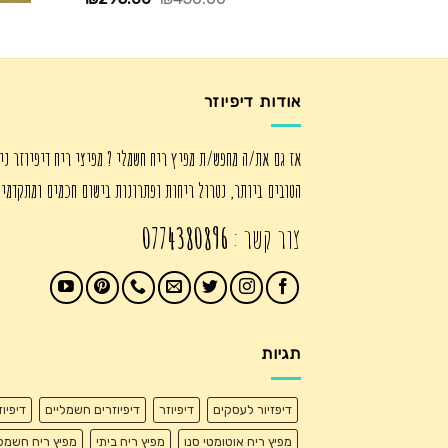
המקורי
הנוכחי
היה:
הוא:
₪295.00.
₪450.00.
אודות דיפיוזר
אז גם את/ה מחפש/ת מפיץ ריח חשמלי ? מפיצי ריח דיפיוזר ני
הטובים ביותר, נטרול ריחות ופתרונות בישום חכמים ומתקדמי
צור קשר :
0774380896
תגיות
דיפזיור לעסקים
דיפיוזר
דיפיוזרים חשמליים
דיפיו
מפיץ ריח אוטומטי סנו
מפיץ ריח ביתי
מפיץ ריח חשמל