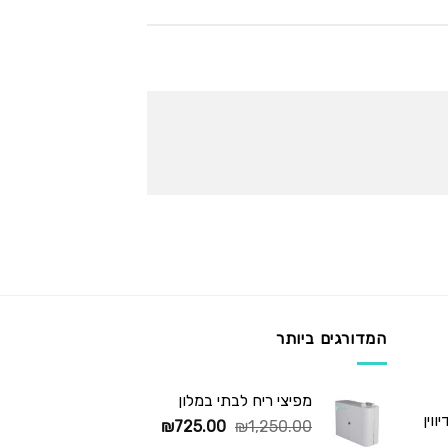
המדורגים ביותר
מפיצי ריח לבתי במלון
וין
המחיר
המחיר
₪
725.00
₪
1,250.00
המקורי
הנוכחי