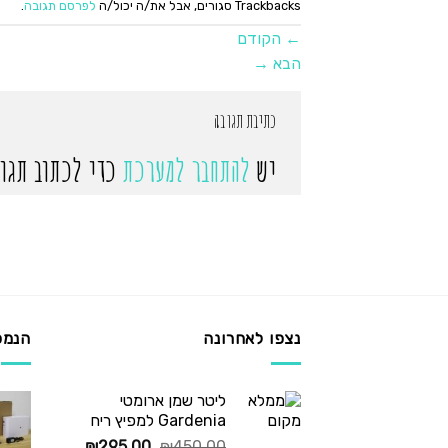
Trackbacks סגורים, אבל את/ה יכול/ה
לפרסם תגובה
.
←
הקודם
הבא
→
כתיבת תגובה
יש
להתחבר למערכת
כדי לכתוב תגוב
נצפו לאחרונה
הנמכ
ליטר שמן ארומטי
Gardenia למפיץ ריח
המחיר
המחיר
₪
295.00
₪
450.00