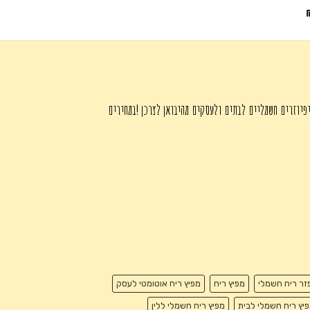
המחיר
היה:
הוא:
הנוכחי
₪725.00.
₪1,250.00.
הוא:
₪345.00.
פיוזרים חשמליים לבתים ולעסקים מהיבואן לצרכן !במחירים
זר ריח חשמלי
מפיץ ריח
מפיץ ריח אוטומטי לעסק
יץ ריח חשמלי לבית
מפיץ ריח חשמלי ללין